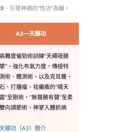
煉、引發神通的“性功”為輔。
A3—天腿功
高難度催勁術訓練“天繩吸腿
掌”，強化布氣力度，傳授特
測術、體測術，以及克耳聾、
石、打腫瘤、祛癱瘓的“晴天
雷”至剛術，“無聲勝有聲”至柔
雙向調節術，神掌入體抓病
天腿功（A3）簡介