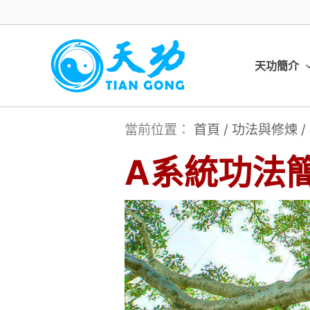
跳
至
主
天功簡介
要
內
當前位置：
首頁
/
功法與修煉
/
容
A系統功法