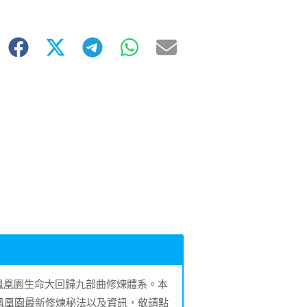
的鳳凰園生命大回歸九部曲修煉體系。本
鳳凰園最新修煉秘法以及資訊，敬請點