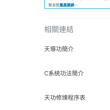
擊瀏覽
鳳凰園網
。
相關連結
天導功簡介
C系統功法簡介
天功修煉程序表