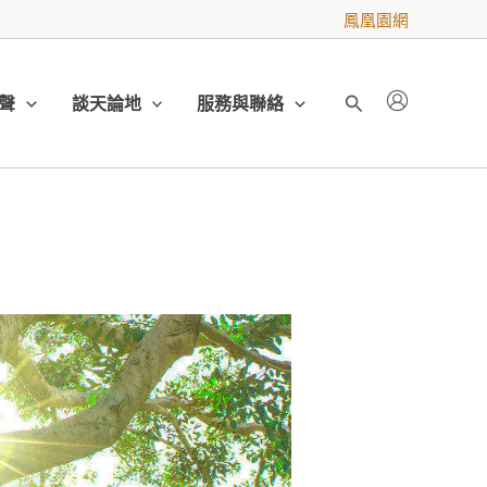
鳳凰園網
聲
談天論地
服務與聯絡
搜
尋