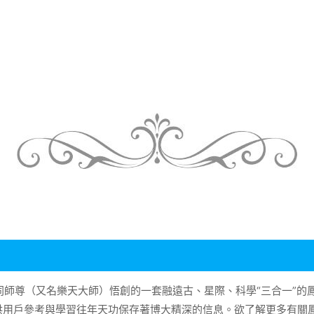
大同師尊（又名樂天大師）悟創的一套融遠古、星際、科學“三合一”
供用戶參考與學習往年天功保存著博大精深的信息。欲了解更多有關