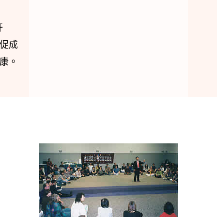
肝
促成
康。 