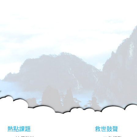
熱點課題
救世鼓聲