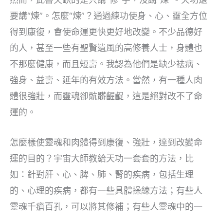
要講“煉”。怎麼“煉”？通過練功使身、心、靈全方位
得到康復，會使命運更快更好地改變。不少品德好
的人，甚至一些有聖賢遺風的高修養人士，身體也
不那麼健康，而且短壽。我認為他們是缺少袪病、
強身、益壽、延年的有效方法。當然，有一種人肉
體很強壯，而靈魂卻骯髒齷齪，這是絕對改不了命
運的。
怎麼樣使靈魂和肉體得到康復、強壯，達到改變命
運的目的？宇宙大師教給天功一套套的方法，比
如：針對肝、心、脾、肺、腎的疾病，包括生理
的、心理的疾病，都有一些具體操練方法；有些人
靈魂千瘡百孔，可以將其修補；有些人靈魂中的一