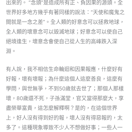
出來的。 “念頭”是造成所有正、負因果的源頭。全
世界好多地方幾乎有著同樣的說法：“天使和魔鬼之
間就是一念之差”。全人類的好意念可以拯救地球，
全人類的壞意念可以毀滅地球；好意念可以使自己
絕境逢生，壞意念會使自己從人生的高峰跌入深
淵。
有人說，我不相信生命輪迴和因果報應，什麼好有
好報，壞有壞報；為什麼這個人這麼善良，這麼有
學問，與世無爭，不到50歲就去世了；那個人那樣
壞，80歲還不死，子孫滿堂，官又當得那麼大，享
盡榮華富貴，這怎麼解釋啊？是的，在這個世界
上，好人沒有得到好的報，壞人沒有得惡報的，太
多了。這種現象導致不少人不想做好事；一些人一