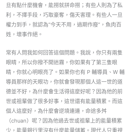
旦有點什麼機會，能撈就拼命撈；有些人則為了私
利，不擇手段，巧取豪奪，傷天害理。有些人一旦
權力到手，就認為“今天不用，過期作廢”，魚肉百
姓，壞事作絕。
常有人問我如何回答這個問題。我說，你只有兩隻
眼睛，所以你撥不開迷霧，你如果有了第三隻眼
睛，你就心明眼亮了。如果你也有 P 輔導員、W 輔
導員那样的天眼功，你就會發現那個人這一世的道
德並不好，為什麼會生活得這麼好呢？因為他的前
世或祖輩做了很多好事，這世還有能量積累。而這
個人這麼好，為什麼會逆境連連，命途多舛
（chuan）呢？因為他過去世或祖輩上的能量積累
少，能量銀行里沒有什麼能量儲蓄。現代人只重視