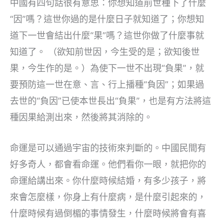
中國有四句話很有意思：你想知道前世種下了什麼
“因”嗎？這世你過的是什麼日子就知道了；你想知
道下一世會結出什麼“果”嗎？這世你做了什麼事就
知道了。 （欲知前世因，今生受的是；欲知後世
果，今生作的是。）為使下一世不出現“負果”，就
要預防這一世在意、言、行上播種“負因”；如果過
去世的“負因”已使本世長出“負果”，也是有方法將這
種因果給測出來，然後將其消除的。
命運是可以通過宇宙的技術來判斷的。中國民間有
好多奇人，都會看命運。他們看你一眼，就把你的
命運給講出來。你什麼時候結婚，有多少孩子，將
來會怎麼樣，你身上有什麼病，是什麼引起來的，
什麼時候有過倒楣的事情發生，什麼時候將會有喜