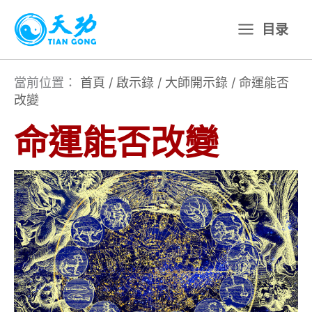
跳
目录
至
主
要
當前位置：
首頁
/
啟示錄
/
大師開示錄
/
命運能否
改變
內
容
命運能否改變