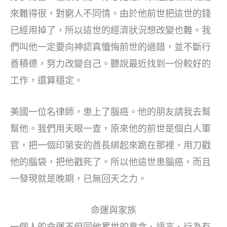
來難得很，對窮人不同情。由於他前世把這世的錢
已經用掉了，所以這世的經濟狀況想改變也難。我
們叫他一定要向神認真懺悔前世的過錯，並不斷行
善積德，努力改變自己。聽說最近找到一份較好的
工作，還算穩定。
美國一位名律師，患上了腦癌。他的朋友請我去幫
幫他。我們用天眼一查，原來他的前世是個白人軍
官，把一個印第安的酋長綁起來跪在那裡，用刀戳
他的腦袋，把他戳死了。所以他這世患腦癌，而且
一發現就是晚期，已無回天之力。
命運與家族
一個人的命運不但同他累世的意念、語言、行為有