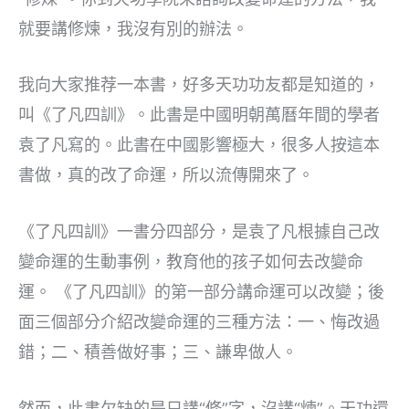
就要講修煉，我沒有別的辦法。
我向大家推荐一本書，好多天功功友都是知道的，
叫《了凡四訓》。此書是中國明朝萬曆年間的學者
袁了凡寫的。此書在中國影響極大，很多人按這本
書做，真的改了命運，所以流傳開來了。
《了凡四訓》一書分四部分，是袁了凡根據自己改
變命運的生動事例，教育他的孩子如何去改變命
運。 《了凡四訓》的第一部分講命運可以改變；後
面三個部分介紹改變命運的三種方法：一、悔改過
錯；二、積善做好事；三、謙卑做人。
然而，此書欠缺的是只講“修”字，沒講“煉”。天功還