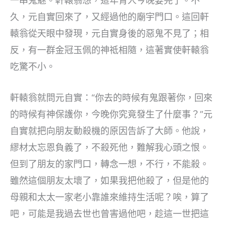
一串鬼魅。軒轅翁想，這年青人今晚要完了。不
久，元自實回來了，又經過他的廟宇門口。這回軒
轅翁從天眼中發現，元自實身後的惡鬼不見了；相
反，有一群金冠玉佩的神祗相隨，這著實使軒轅翁
吃驚不小。
軒轅翁就問元自實：“你去的時候有鬼跟著你，回來
的時候有神保護你，今晚你究竟發生了什麼事？”元
自實就把向朋友動殺機的原因告訴了大師。他說，
繆材太忘恩負義了，不殺死他，難解我心頭之恨。
但到了朋友的家門口，轉念一想，不行，不能殺。
雖然這個朋友太壞了，如果我把他殺了，但是他的
母親和太太一家老小靠誰來維持生活呢？唉，算了
吧，可能是我過去世也曾害過他吧，趁這一世把這