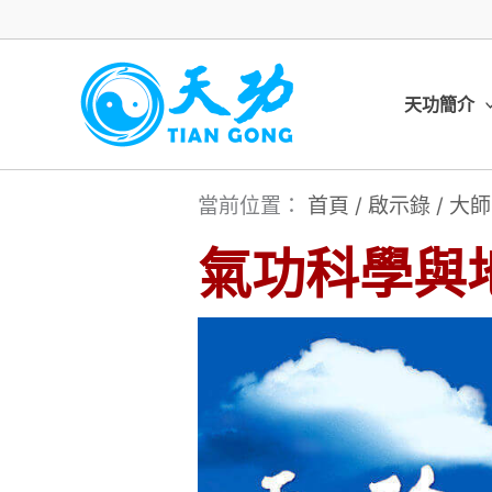
跳
至
主
天功簡介
要
內
當前位置：
首頁
/
啟示錄
/
大師
容
氣功科學與