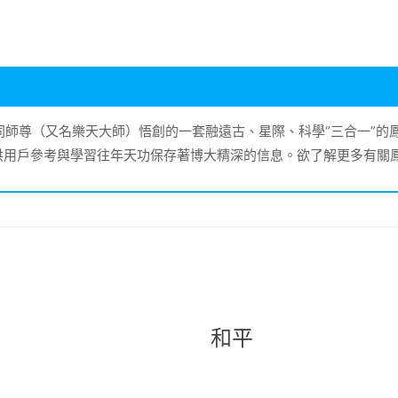
大同師尊（又名樂天大師）悟創的一套融遠古、星際、科學“三合一”
供用戶參考與學習往年天功保存著博大精深的信息。欲了解更多有關
和平