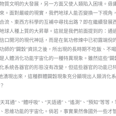
物質文明的大發展，另一方面又使人類陷入困境。毋
來。面對嚴峻的現實，我們地球人能否變換一下視角
合流、東西方科學的互補中尋找出路？即在繼續發展
地球人種上質的大昇華。這就是我們前面提到的：通
信口開河的現代神話，而是在氣功修煉中已初露端倪的
功師的“闢穀”資訊之後，所出現的長時期不吃飯、不
是人體消化功能宇宙化的一種特異現象。雖然這些“闢穀
化系統各器官的形態沒有改變，但這些器官的功能已
批地湧現出來，這種群體闢穀現象充分顯現出人類消化
？
天耳通”、“體呼吸”、“天語通”、“遙測”、“預知”等
、思維功能的宇宙化。倘若，事實果然像國外一些才智