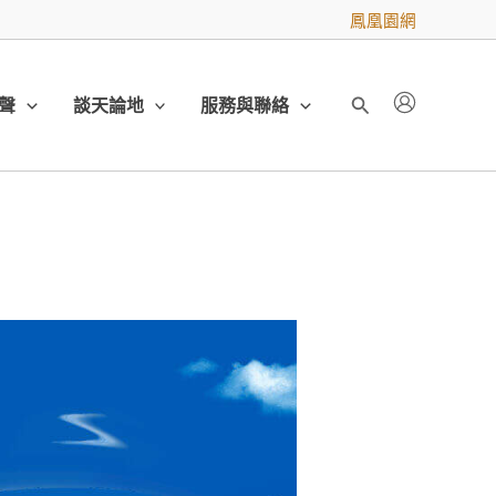
鳳凰園網
聲
談天論地
服務與聯絡
搜
尋