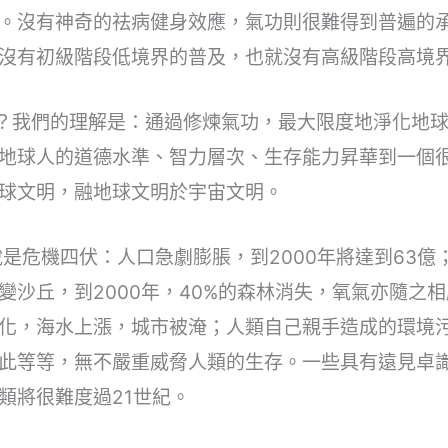
。沒有神奇的祛病健身效應，氣功則很難得到普遍的
沒有初級階段低境界的普及，也就沒有高級階段高境
呢？我們的理解是：通過修煉氣功，最大限度地淨化地
地球人的道德水準、智力層次、生存能力昇華到一個
球文明，融地球文明於宇宙文明。
說是危機四伏：人口急劇膨脹，到2000年將達到63
變沙丘，到2000年，40%的森林消失，氧氣亦隨之
化，海水上漲，城市被淹；人類自己親手造成的環境
此等等，無不嚴重威脅人類的生存。一些具有遠見卓
類將很難度過21世紀。