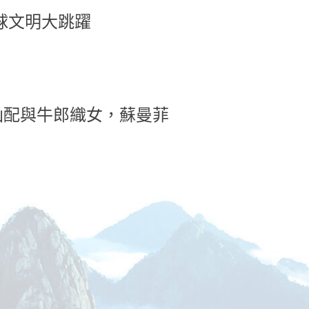
球文明大跳躍
仙配與牛郎織女，蘇曼菲