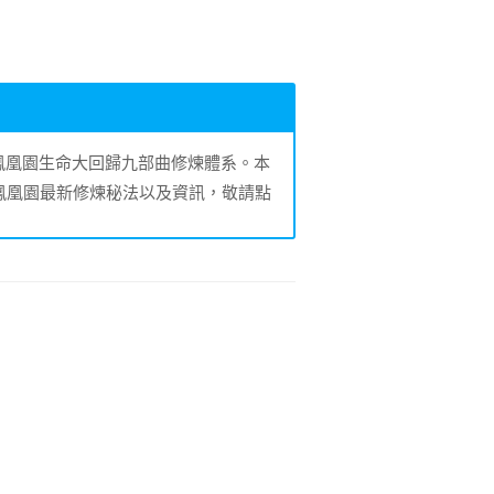
的鳳凰園生命大回歸九部曲修煉體系。本
鳳凰園最新修煉秘法以及資訊，敬請點