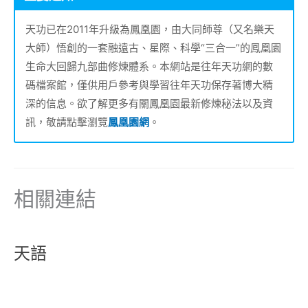
天功已在2011年升級為鳳凰園，由大同師尊（又名樂天
大師）悟創的一套融遠古、星際、科學“三合一”的鳳凰園
生命大回歸九部曲修煉體系。本網站是往年天功網的數
碼檔案館，僅供用戶參考與學習往年天功保存著博大精
深的信息。欲了解更多有關鳳凰園最新修煉秘法以及資
訊，敬請點擊瀏覽
鳳凰園網
。
相關連結
天語