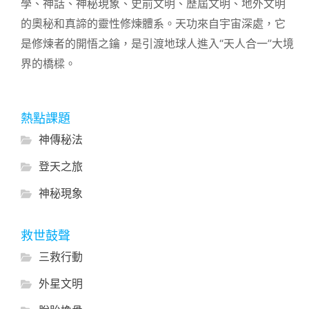
學、神話、神秘現象、史前文明、歷屆文明、地外文明
的奧秘和真諦的靈性修煉體系。天功來自宇宙深處，它
是修煉者的開悟之鑰，是引渡地球人進入“天人合一”大境
界的橋樑。
熱點課題
神傳秘法
登天之旅
神秘現象
救世鼓聲
三救行動
外星文明