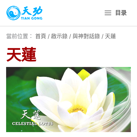
跳
目录
至
主
要
當前位置：
首頁
/
啟示錄
/
與神對話錄
/
天蓮
內
天蓮
容