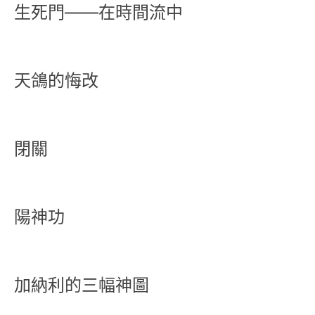
生死門——在時間流中
天鴿的悔改
閉關
陽神功
加納利的三幅神圖