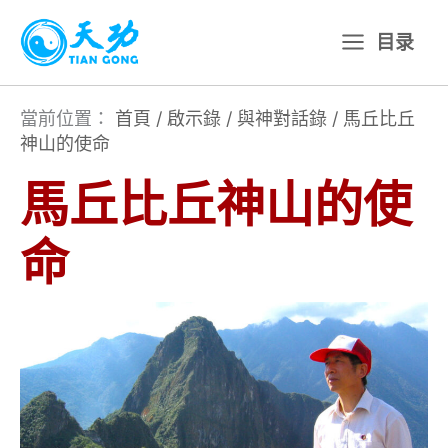
跳
目录
至
主
要
當前位置：
首頁
/
啟示錄
/
與神對話錄
/
馬丘比丘
神山的使命
內
容
馬丘比丘神山的使
命