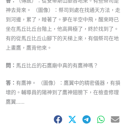
答：
（傳感）：從安蒂斯山脈各地來。有些祭司是
神去背來。 （圖像）：祭司到處在找通天方法，走
到河邊，累了，睡著了。夢在半空中飛，醒來時已
坐在馬丘比丘台階上，他高興極了，終於找到了。
有的從馬丘比丘山腳下的天梯上來，有個祭司在地
上畫鷹，鷹背他來。
問：
馬丘比丘的石鷹廟中真的有鷹神嗎？
答：
有鷹神。 （圖像）：鷹翼中的精密儀器，有損
壞的。輔導員的陽神到了鷹神翅膀下，在檢查修理
鷹翼……