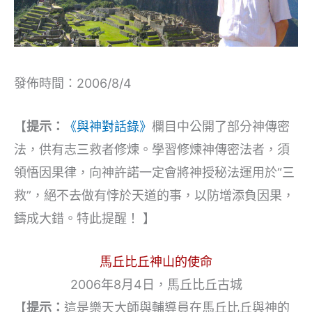
發佈時間：2006/8/4
【
提示：
《與神對話錄》
欄目中公開了部分神傳密
法，供有志三救者修煉。學習修煉神傳密法者，須
領悟因果律，向神許諾一定會將神授秘法運用於“三
救”，絕不去做有悖於天道的事，以防增添負因果，
鑄成大錯。特此提醒！ 】
馬丘比丘神山的使命
2006年8月4日，馬丘比丘古城
【
提示：
這是樂天大師與輔導員在馬丘比丘與神的