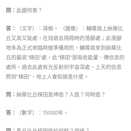
問：
此圖何意？
答：
（文字）：尋根。 （圖像）：輔導員上納華比
丘又高又陡處，在找過去飛翔時的落腳處；此落腳
地多為正式來臨時做準備用的。輔導員來到納華比
丘的最高“梯田”處，此“梯田”是吸收能量、傳信息的
處所。過去此處有光反射到宇宙深處，上天的信息
照到“梯田”，地上人會知道是什麼。
問：
納華比丘梯田是神造？人造？何時造？
答：
（數字）：15000年。
問：
馬丘比丘梯田造於何時？用途？