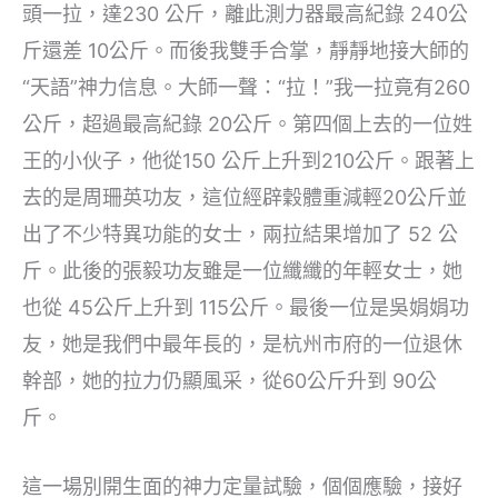
頭一拉，達230 公斤，離此測力器最高紀錄 240公
斤還差 10公斤。而後我雙手合掌，靜靜地接大師的
“天語”神力信息。大師一聲：“拉！”我一拉竟有260
公斤，超過最高紀錄 20公斤。第四個上去的一位姓
王的小伙子，他從150 公斤上升到210公斤。跟著上
去的是周珊英功友，這位經辟穀體重減輕20公斤並
出了不少特異功能的女士，兩拉結果增加了 52 公
斤。此後的張毅功友雖是一位纖纖的年輕女士，她
也從 45公斤上升到 115公斤。最後一位是吳娟娟功
友，她是我們中最年長的，是杭州市府的一位退休
幹部，她的拉力仍顯風采，從60公斤升到 90公
斤。
這一場別開生面的神力定量試驗，個個應驗，接好