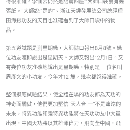
得很准確。李仙云仍然是語驚四座:“大師口袋裏有幾
張紙。”大師說:“是的”。浙江天鍾發展總公司總經理
田海銀功友的天目也准確看到了大師口袋中的物
品。
第五道試題是測星期幾，大師隨口報出8月8號。幾
位功友隨即說出是星期天。大師又報出12月1日。又
有幾位功友准確地說出是星期幾。特別是 一位名叫
周彥文的小功友，今年才12 歲，幾次都說得准確。
整個摸底試驗結果，使全體在場的功友都為天功的
神奇而驕傲，他們更加堅信“天人合 一”不是遙遠的
未來，特異功能和強特異功能將在天功功友中大量
出現，中國天功將以其雄渾偉力，飛向全中國，飛