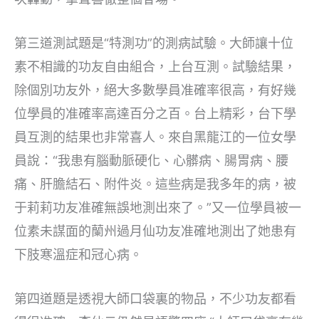
第三道測試題是“特測功”的測病試驗。大師讓十位
素不相識的功友自由組合，上台互測。試驗結果，
除個別功友外，絕大多數學員准確率很高，有好幾
位學員的准確率高達百分之百。台上精彩，台下學
員互測的結果也非常喜人。來自黑龍江的一位女學
員說：“我患有腦動脈硬化、心髒病、腸胃病、腰
痛、肝膽結石、附件炎。這些病是我多年的病，被
于莉莉功友准確無誤地測出來了。”又一位學員被一
位素未謀面的蘭州過月仙功友准確地測出了她患有
下肢寒溫症和冠心病。
第四道題是透視大師口袋裏的物品，不少功友都看