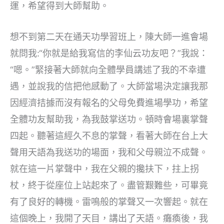
運，希望得到大師幫助。
想不到第二天在通天功學習班上，陳大師一進會場
就問我:“你就是給我寫信的李仙云功友吧？”我說：
“嗯。”緊接著大師就向全體學員講述了我的不幸遭
遇，並說我的信把他感動了。大師當場決定讓我那
因經濟拮據而沒有報名的父母免費進場學功，希望
全體功友幫助我，為我鼓掌送功。頓時會場裏掌聲
四起。聽著這經久不息的掌聲，看著大師在台上大
聲用天語為我送功的場面，我和父母親泣不成聲。
就在這一片掌聲中，我在父親的攙扶下，拄上拐
杖，終于從座位上站起來了。盡管艱難些，可畢竟
有了良好的轉機。雷鳴般的掌聲又一次響起。就在
這個晚上，我開了天目，講出了天語。癱瘓後，我