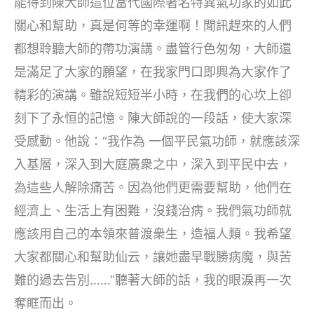
能得到陳大師這位當代國際著名特異氣功家的如此
關心和幫助，真是何等的幸運啊！聞訊趕來的人們
都想聆聽大師的帶功演講。盡管行色匆匆，大師還
是滿足了大家的願望，在我家門口即興為大家作了
精彩的演講。雖說短短半小時，在我們的心坎上卻
刻下了永恒的記憶。陳大師說的一段話，使大家深
受感動。他說：“我作為 一個平民氣功師，就應該深
入基層，深入到大庭廣衆之中，深入到平民中去，
為這些人解除痛苦。因為他們更需要幫助，他們在
經濟上、生活上有困難，沒錢治病。我們氣功師就
應該用自己的本領來普渡衆生，造福人類。我希望
大家都關心和幫助仙云，讓她盡早戰勝病魔，與苦
難的過去告別……”聽著大師的話，我的眼淚再一次
奪眶而出。