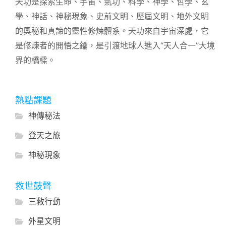
天功是探索生命、宇宙、氣功、科學、神學、哲學、玄
學、神話、神秘現象、史前文明、歷屆文明、地外文明
的奧秘和真諦的靈性修煉體系。天功來自宇宙深處，它
是修煉者的開悟之鑰，是引渡地球人進入“天人合一”大境
界的橋樑。
熱點課題
神傳秘法
登天之旅
神秘現象
救世鼓聲
三救行動
外星文明