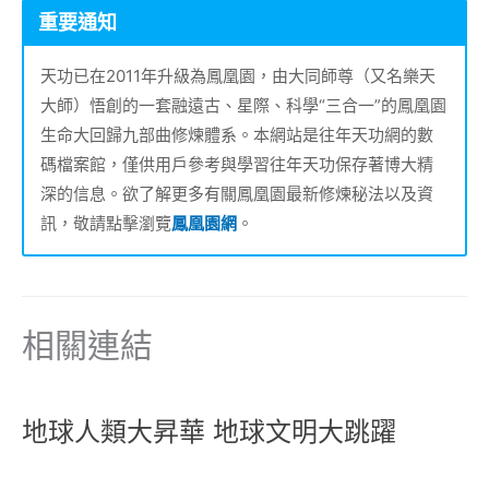
重要通知
天功已在2011年升級為鳳凰園，由大同師尊（又名樂天
大師）悟創的一套融遠古、星際、科學“三合一”的鳳凰園
生命大回歸九部曲修煉體系。本網站是往年天功網的數
碼檔案館，僅供用戶參考與學習往年天功保存著博大精
深的信息。欲了解更多有關鳳凰園最新修煉秘法以及資
訊，敬請點擊瀏覽
鳳凰園網
。
相關連結
地球人類大昇華 地球文明大跳躍