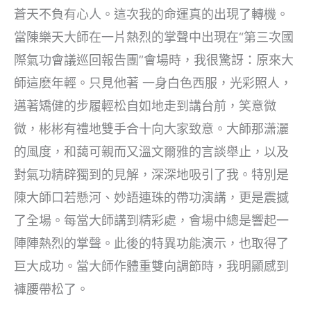
蒼天不負有心人。這次我的命運真的出現了轉機。
當陳樂天大師在一片熱烈的掌聲中出現在“第三次國
際氣功會議巡回報告團”會場時，我很驚訝：原來大
師這麽年輕。只見他著 一身白色西服，光彩照人，
邁著矯健的步履輕松自如地走到講台前，笑意微
微，彬彬有禮地雙手合十向大家致意。大師那潇灑
的風度，和藹可親而又溫文爾雅的言談舉止，以及
對氣功精辟獨到的見解，深深地吸引了我。特別是
陳大師口若懸河、妙語連珠的帶功演講，更是震撼
了全場。每當大師講到精彩處，會場中總是響起一
陣陣熱烈的掌聲。此後的特異功能演示，也取得了
巨大成功。當大師作體重雙向調節時，我明顯感到
褲腰帶松了。