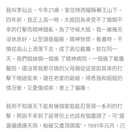
我叫李仙云，今年21歲，家住陝⻄耀縣藥王山下。
四年前，我正上高一時，大姐因為承受不了婚姻不
幸的打擊而精神錯亂。為了守候大姐，我一連幾天
沒休息好，以至頭昏腦脹，精神恍惚，看書時，不
慎從高山上滑落下去，成了高位截癱。就在同一
天，我們姐妹倆一個進 了精神病院，一個進了截癱
醫院。還沒等我那可憐的父母親從這突如其來的打
擊下喘過氣來，遠在老家的爺爺，得悉我和姐姐的
情況後，又憂傷成疾，患上了偏癱。
我到不知道天下能有幾個家庭能忍受得一系列的打
擊。照說不幸到了這等份上也該有個盡頭了，可“屋
漏偏遇連天雨，船破又遭頂頭風”。1991年元月，已