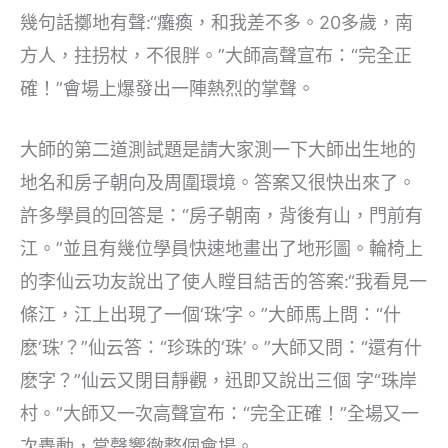
幾句話擲地有聲:“癱瘓，和我差不多。20多歲，南
方人，拄拐杖，不很胖。”大師高聲宣布：“完全正
確！”會場上爆發出一陣熱烈的掌聲。
大師的第二道測試題是請大家測一下大師出生地的
地名和房子朝向及周圍環境。答案又很快出來了。
許多學員的回答是：“房子朝南，背後有山，門前有
江。”並且有幾位學員快速地畫出了地形圖。輪椅上
的李仙云功友說出了使人瞠目結舌的答案:“我看見一
條江，江上出現了一個‘珠’字。”大師馬上問：“什
麽‘珠’？”仙云答：“珍珠的‘珠’。”大師又問：“還有什
麽字？”仙云又閉目靜觀，迅即又說出三個 字“珠岸
村。”大師又一次高聲宣布：“完全正確！”全場又一
次轟動，掌聲響徹整個會場。