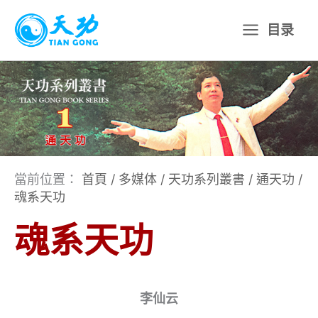
跳
目录
至
主
要
內
容
當前位置：
首頁
/
多媒体
/
天功系列叢書
/
通天功
/
魂系天功
魂系天功
李仙云