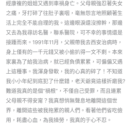
經康複的姐姐又遇到車禍身亡。父母親強忍著失女
之痛，牙打碎了往肚子裏咽，毫無怨言地照顧著生
活上完全不能自理的我。這邊眼淚還沒擦幹，那邊
又去為我尋訪名醫，聯系醫院，可不幸的事情還是
接踵而來。1991年11月，父親帶我去西安治病時，
身上僅有的一千元錢又被小偷扒得一文不剩。本來
家裏為了給我治病，就已經負債累累，可偏偏又遇
上這種事。我渾身發軟，我的心真的碎了！不知道
我小小年紀到底犯了什麽錯，老天爺竟這樣折磨我?
難道我真的是個“禍根”，不僅自己受罪，而且連累
父母親不得安甯？我真想悄無聲息地離開這個世
界，離開這些被我拖累的親人們。看著他們省吃儉
用，耗盡心血，為我操勞，我真的于心不忍。