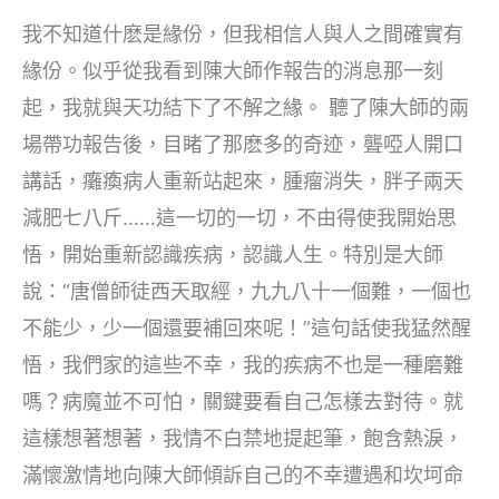
我不知道什麽是緣份，但我相信人與人之間確實有
緣份。似乎從我看到陳大師作報告的消息那一刻
起，我就與天功結下了不解之緣。 聽了陳大師的兩
場帶功報告後，目睹了那麽多的奇迹，聾啞人開口
講話，癱瘓病人重新站起來，腫瘤消失，胖子兩天
減肥七八斤……這一切的一切，不由得使我開始思
悟，開始重新認識疾病，認識人生。特別是大師
說：“唐僧師徒西天取經，九九八十一個難，一個也
不能少，少一個還要補回來呢！”這句話使我猛然醒
悟，我們家的這些不幸，我的疾病不也是一種磨難
嗎？病魔並不可怕，關鍵要看自己怎樣去對待。就
這樣想著想著，我情不白禁地提起筆，飽含熱淚，
滿懷激情地向陳大師傾訴自己的不幸遭遇和坎坷命