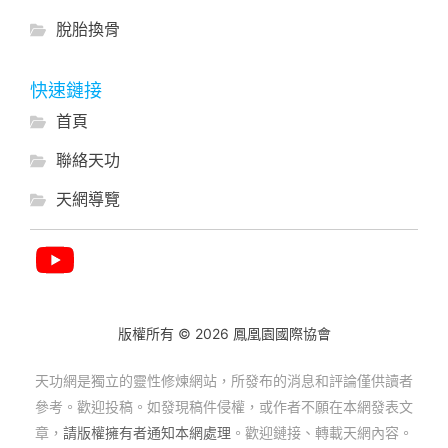
脫胎換骨
快速鏈接
首頁
聯絡天功
天網導覽
版權所有 © 2026 鳳凰園國際協會
天功網是獨立的靈性修煉網站，所發布的消息和評論僅供讀者
參考。歡迎投稿。如發現稿件侵權，或作者不願在本網發表文
章，
請版權擁有者通知本網處理
。歡迎鏈接、轉載天網內容。