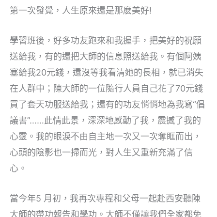
第一次發覺，人生原來還是那麽美好!
學習班後，好多功友跑來和我握手，把美好的祝願
送給我，有的還把大師的信息照送給我。有個阿姨
塞給我20元錢，還沒等我看清她的長相，就已消失
在人群中；陳大師的一位隨行人員自己花了70元錢
買了套天功服送給我；還有的功友悄悄地為我寫“倡
議書”……此情此景，深深地感動了我，震撼了我的
心靈。我的眼淚不由自主地一次又一次奪眶而出，
心頭的陰影也一掃而光，對人生又重新充滿了信
心。
當今年5 月初，我再次專程和父母一起赴西安聽陳
大師的帶功報告和學功。大師不僅讓我們全家都免