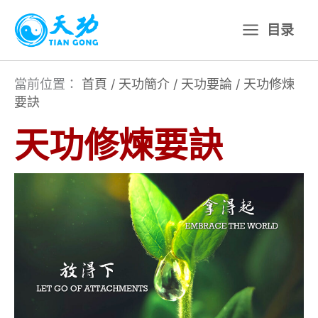
跳
目录
至
主
要
當前位置：
首頁
/
天功簡介
/
天功要論
/
天功修煉
要訣
內
容
天功修煉要訣