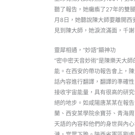
聽了報告，她癱瘓了27年的雙
月8日，她聽說陳大師要離開西
見到陳大師，她淚流滿面，千謝
靈犀相通，“妙語”顯神功
“密中密天音妙術”是陳樂天大
能。在西安的帶功報告會上，陳
話內容進行翻譯，翻譯的準確性
接收宇宙能量，具有很高的研究
絕的地步。如咸陽唐某某在報告
蘭、西安某學院余寶芬、青海周
天語的內容和他們的身世與內心
漣，當眾下跪。陝西省軍區劉處