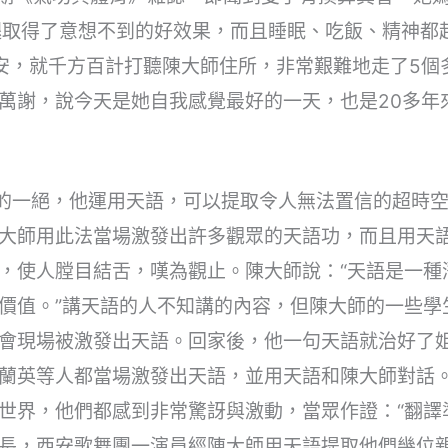
腿取得了意想不到的好效果，而且睡眠、吃飯、精神都起
安，就千方百計打聽陳大師住所，非常艱難地走了5個
萬謝，說今天是她自我感覺最好的一天，也是20多年
師的一絕，他運用天語，可以提取令人無法置信的超時
大師用此法當場激發出許多觀眾的天語功，而且用天
，使人膛目結舌，嘆為觀止。陳大師說：“天語是一種
價值。”講天語的人不知講的內容，但陳大師的一些學
會現場被激發出天語。回家後，他一句天語就治好了
蘭英等人都當場激發出天語，並用天語和陳大師對話
世界，他們都感到非常驚訝與激動，當眾作證：“翻譯
長，西安歌舞團一演員經陳大師用天語提取他們幾位