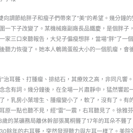
的雙向調節給胖子和瘦子們帶來了“美”的希望。幾分鐘
圍一下子改變了。某機械廠副廠長品鐵慶，是個胖子
一家三口來聽報告，大兒子偏瘦想胖，當場“胖”了一個
後聽力恢復了。她本人鵪鶉蛋般大小的一個肌瘤，會
術”治耳聾、打腫瘤、排結石，其療效之高，非同凡響
念念有詞。幾分鐘後，在全場一片肅靜中，猛然響起一
了，乳房小葉增生、腫瘤變小了，軟了，沒有了。有
耳原一點也聽不見，經“雷”一震，右耳聽見了。徐雅
73歲的某礦務局離休幹部張萬桐聾了17年的耳朵不聾
30餘年的右耳聾，突然發現聽力與左耳一樣了。美院