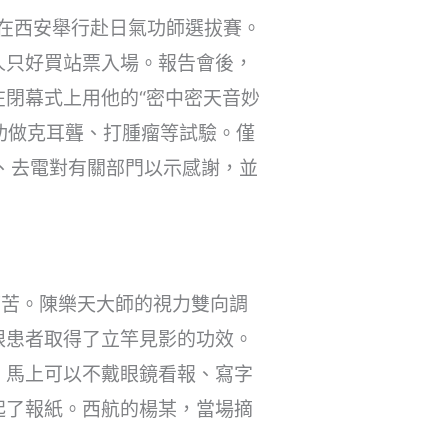
會在西安舉行赴日氣功師選拔賽。
人只好買站票入場。報告會後，
閉幕式上用他的“密中密天音妙
功做克耳聾、打腫瘤等試驗。僅
、去電對有關部門以示感謝，並
痛苦。陳樂天大師的視力雙向調
眼患者取得了立竿見影的功效。
，馬上可以不戴眼鏡看報、寫字
起了報紙。西航的楊某，當場摘