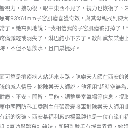
響視力，接功後，眼中東西不見了，視力也恢復了。
患有93X61mm子宮肌瘤喜獲奇效，與其母親找到陳
常了。她高興地說：“我相信我的子宮肌瘤被打掉了！
疼痛減輕或消失了，淋巴結小下去了。教師黨某某患
時，不但不思飲水，且口感挺好。
面可算是癱瘓病人站起來走路。陳樂天大師在西安的
騰的感人情景。據陳樂天大師說，他運用“超時空無為
健康、平安、開智、異能、調整居室氣場等信息，提
原中國國防科工委副主任張震寰將軍對陳樂天大師用
有新的突破。西安某福利廠的楊翠蓮也是一位有緣有福
5期《氣功與體育》雜誌，即聞到雙手有撲鼻異香，她媽