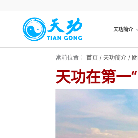
跳
至
主
天功簡介
要
內
當前位置：
首頁
/
天功簡介
/
關
容
天功在第一“