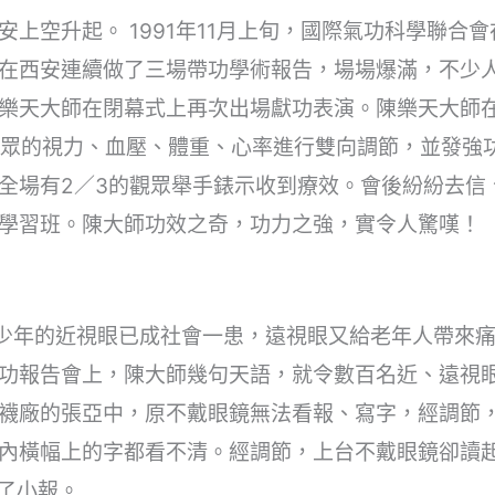
上空升起。 1991年11月上旬，國際氣功科學聯合
在西安連續做了三場帶功學術報告，場場爆滿，不少
樂天大師在閉幕式上再次出場獻功表演。陳樂天大師在
場觀眾的視力、血壓、體重、心率進行雙向調節，並發強
全場有2／3的觀眾舉手錶示收到療效。會後紛紛去信
學習班。陳大師功效之奇，功力之強，實令人驚嘆！
青少年的近視眼已成社會一患，遠視眼又給老年人帶來
功報告會上，陳大師幾句天語，就令數百名近、遠視
襪廠的張亞中，原不戴眼鏡無法看報、寫字，經調節
內橫幅上的字都看不清。經調節，上台不戴眼鏡卻讀
起了小報。