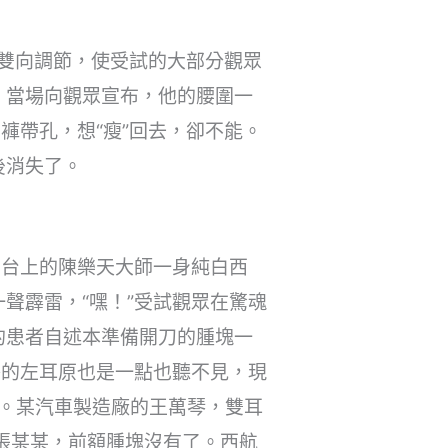
的雙向調節，使受試的大部分觀眾
，當場向觀眾宣布，他的腰圍一
褲帶孔，想“瘦”回去，卻不能。
後消失了。
。台上的陳樂天大師一身純白西
聲霹雷，“嘿！”受試觀眾在驚魂
的患者自述本準備開刀的腫塊一
芬的左耳原也是一點也聽不見，現
了。某汽車製造廠的王萬琴，雙耳
張某某，前額腫塊沒有了。西航