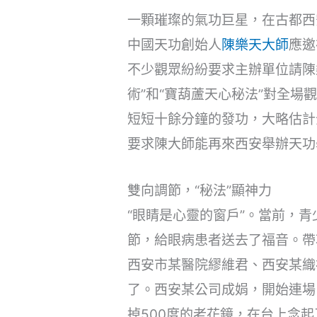
一顆璀璨的氣功巨星，在古都西安
中國天功創始人
陳樂天大師
應邀
不少觀眾紛紛要求主辦單位請陳
術”和“寶葫蘆天心秘法”對全
短短十餘分鐘的發功，大略估計
要求陳大師能再來西安舉辦天功
雙向調節，“秘法”顯神力
“眼睛是心靈的窗戶”。當前，
節，給眼病患者送去了福音。帶
西安市某醫院繆維君、西安某織
了。西安某公司成娟，開始連場
掉500度的老花鏡，在台上念