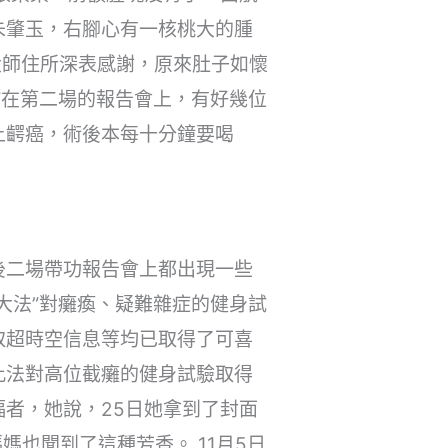
朱肇玉，右腳心有一核桃大的腫
大師住所深表感謝，原來肚子如懷
”在第二場的報告會上，有好幾位
上齶癌，術後本每十分鐘要喝
後二場帶功報告會上都出現一些
大法”對癱瘓、疑難雜症的健身試
取超時空信息等均已取得了可喜
此法對高位截癱的健身試驗取得
者，她說，25日她拿到了封面
媽也聞到了這種芳香。 11月5日