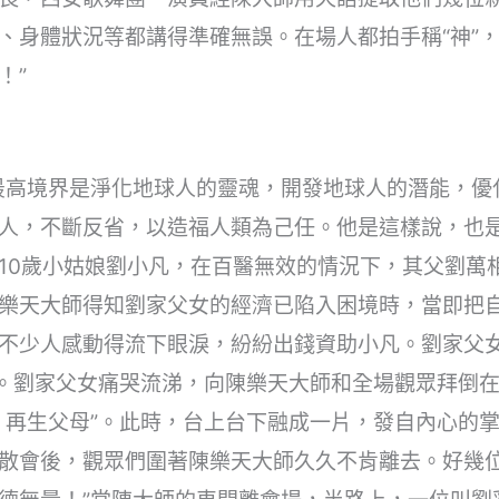
、身體狀況等都講得準確無誤。在場人都拍手稱“神”，
！”
最高境界是淨化地球人的靈魂，開發地球人的潛能，優
人，不斷反省，以造福人類為己任。他是這樣說，也
10歲小姑娘劉小凡，在百醫無效的情況下，其父劉萬
樂天大師得知劉家父女的經濟已陷入困境時，當即把自
不少人感動得流下眼淚，紛紛出錢資助小凡。劉家父女
名。劉家父女痛哭流涕，向陳樂天大師和全場觀眾拜倒
，再生父母”。此時，台上台下融成一片，發自內心的
散會後，觀眾們圍著陳樂天大師久久不肯離去。好幾位