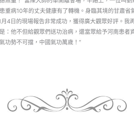
德無量！”當陳大師的車開離會場，半路上，一位叫劉
患重病10年的丈夫健康有了轉機。身臨其境的甘肅省
11月4日的現場報告非常成功，獲得廣大觀眾好評。我
是：他不但給觀眾們送功治病，還當眾給予河南患者資
氣功勢不可擋，中國氣功萬歲！”