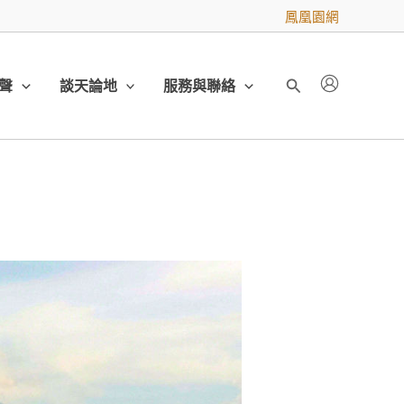
鳳凰園網
聲
談天論地
服務與聯絡
搜
尋