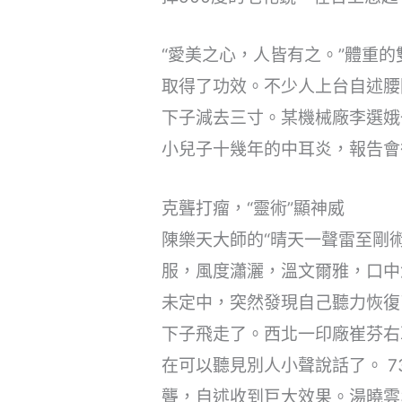
“愛美之心，人皆有之。”體重
取得了功效。不少人上台自述腰
下子減去三寸。某機械廠李選娥
小兒子十幾年的中耳炎，報告會
克聾打瘤，“靈術”顯神威
陳樂天大師的“晴天一聲雷至剛
服，風度瀟灑，溫文爾雅，口中
未定中，突然發現自己聽力恢復
下子飛走了。西北一印廠崔芬右
在可以聽見別人小聲說話了。 
聾，自述收到巨大效果。湯曉雲