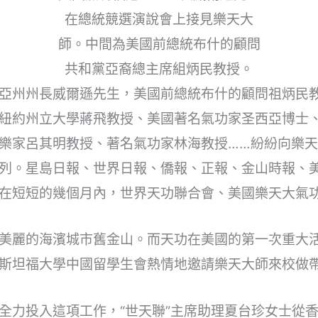
在總統競選演說會上接見樂天大
師。中間為美國前總統布什的顧問
共和黨亞裔總主席組炳民教授。
亞州州長威爾遜先生，美國前總統布什的顧問祖炳民
紐約州立大學蔣飛教授、美國著名氣功家圣西亞博士、
樂家呂其明教授、著名氣功家林海教授……紛紛向樂
列。星島日報、世界日報、僑報、正報、金山時報、
在短短的幾個月內，世界天功聯合會、美國樂天大氣
美麗的海濱城市舊金山。而天功在美國的第一次重大
斯坦福大學中國留學生會熱情地邀請樂天大師來校做
全力投入這項工作，“世天聯”主席助理夏台珍女士從