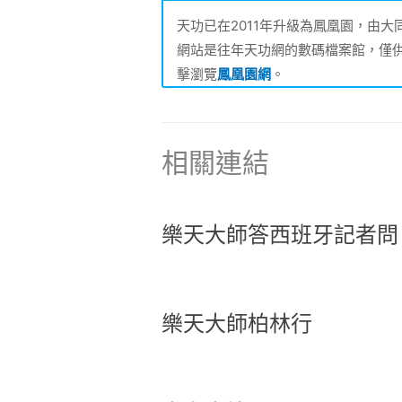
天功已在2011年升級為鳳凰園，由
網站是往年天功網的數碼檔案館，僅
擊瀏覽
鳳凰園網
。
相關連結
樂天大師答西班牙記者問
樂天大師柏林行