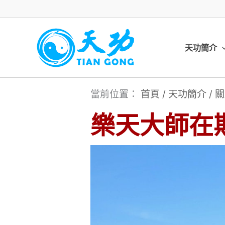
跳
至
主
天功簡介
要
內
當前位置：
首頁
/
天功簡介
/
關
容
樂天大師在