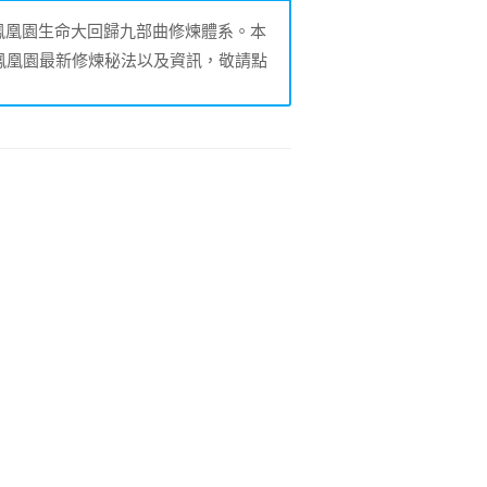
的鳳凰園生命大回歸九部曲修煉體系。本
鳳凰園最新修煉秘法以及資訊，敬請點