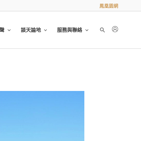
鳳凰園網
聲
談天論地
服務與聯絡
搜
尋