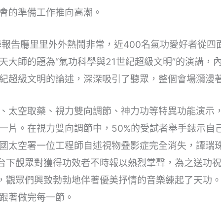
會的準備工作推向高潮。
大學報告廳里里外外熱鬧非常，近400名氣功愛好者從
天大師的題為“氣功科學與21世紀超級文明”的演講，
紀超級文明的論述，深深吸引了聽眾，整個會場瀰漫
、太空取藥、視力雙向調節、神力功等特異功能演示，
一片。在視力雙向調節中，50%的受試者舉手錶示自
國太空署一位工程師自述視物疊影症完全消失，譚瑞
。台下觀眾對獲得功效者不時報以熱烈掌聲，為之送功祝
”，觀眾們興致勃勃地伴著優美抒情的音樂練起了天功
跟著做完每一節。