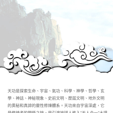
天功是探索生命、宇宙、氣功、科學、神學、哲學、玄
學、神話、神秘現象、史前文明、歷屆文明、地外文明
的奧秘和真諦的靈性修煉體系。天功來自宇宙深處，它
是修煉者的開悟之鑰，是引渡地球人進入“天人合一”大境