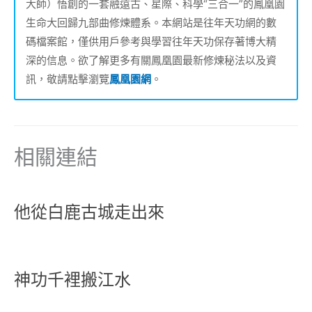
大師）悟創的一套融遠古、星際、科學“三合一”的鳳凰園
生命大回歸九部曲修煉體系。本網站是往年天功網的數
碼檔案館，僅供用戶參考與學習往年天功保存著博大精
深的信息。欲了解更多有關鳳凰園最新修煉秘法以及資
訊，敬請點擊瀏覽
鳳凰園網
。
相關連結
他從白鹿古城走出來
神功千裡搬江水