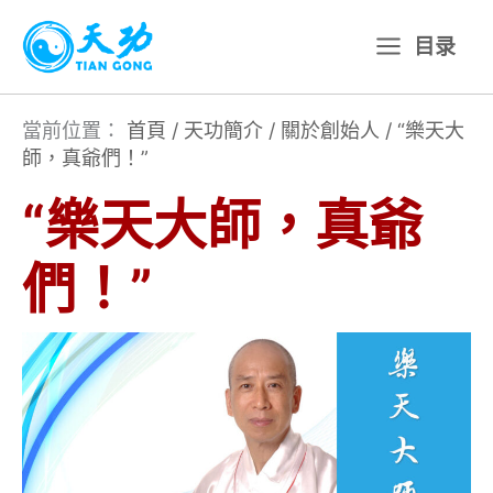
跳
目录
至
主
要
當前位置：
首頁
/
天功簡介
/
關於創始人
/
“樂天大
師，真爺們！”
內
容
“樂天大師，真爺
們！”