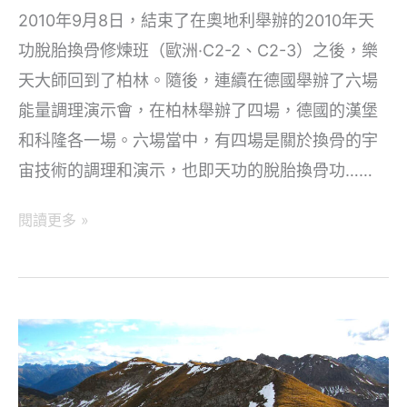
2010年9月8日，結束了在奧地利舉辦的2010年天
功脫胎換骨修煉班（歐洲·C2-2、C2-3）之後，樂
天大師回到了柏林。隨後，連續在德國舉辦了六場
能量調理演示會，在柏林舉辦了四場，德國的漢堡
和科隆各一場。六場當中，有四場是關於換骨的宇
宙技術的調理和演示，也即天功的脫胎換骨功……
將
閱讀更多 »
脫
胎
換
骨
融
入
能