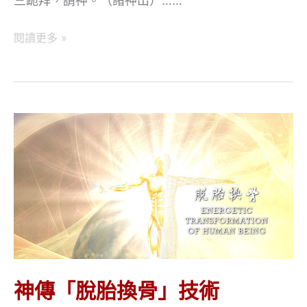
三跪拜，請神。（諸神出）……
神
閱讀更多 »
傳
「脫
胎
換
骨」
技
術
（四）
神傳「脫胎換骨」技術