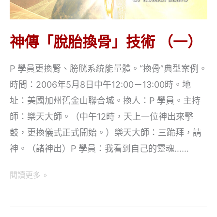
神傳「脫胎換骨」技術 （一）
P 學員更換腎、膀胱系統能量體。“換骨”典型案例。
時間：2006年5月8日中午12:00－13:00時。地
址：美國加州舊金山聯合城。換人：P 學員。主持
師：樂天大師。（中午12時，天上一位神出來擊
鼓，更換儀式正式開始。）樂天大師：三跪拜，請
神。（諸神出）P 學員：我看到自己的靈魂……
神
閱讀更多 »
傳
「脫
胎