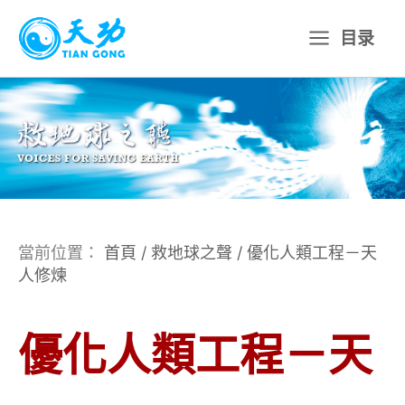
跳
目录
至
主
要
內
容
當前位置：
首頁
/
救地球之聲
/
優化人類工程－天
人修煉
優化人類工程－天