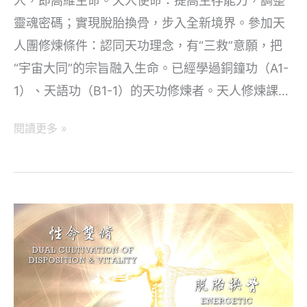
人，即高維生命。天人使命：提高生存能力，調整
靈魂密碼；實現脫胎換骨，步入全新境界。參加天
人團修煉條件：認同天功理念，有“三救”意願，把
“宇宙大同”的宗旨融入生命。已經學過銅鐘功（A1-
1）、天語功（B1-1）的天功修煉者。天人修煉課…
天
閱讀更多 »
人
修
煉
常
識