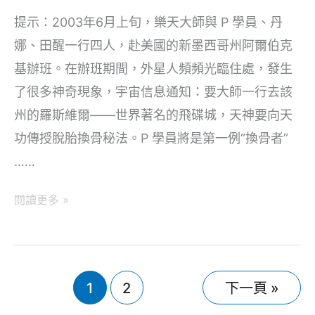
提示：2003年6月上旬，樂天大師與 P 學員、丹
娜、田醒一行四人，赴美國的新墨西哥州阿爾伯克
基辦班。在辦班期間，外星人頻頻光臨住處，發生
了很多神奇現象，宇宙信息通知：要大師一行去該
州的羅斯維爾——世界著名的飛碟城，天神要向天
功傳授脫胎換骨秘法。P 學員將是第一例“換骨者”
……
神
閱讀更多 »
傳
「脫
胎
換
1
2
下一頁 »
骨」