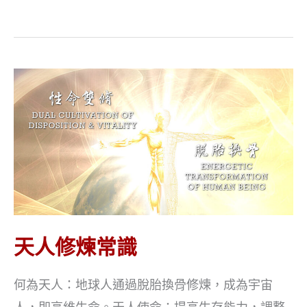
年
天
魂
班
上
的
六
個
“新”
天人修煉常識
何為天人：地球人通過脫胎換骨修煉，成為宇宙