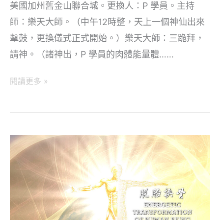
美國加州舊金山聯合城。更換人：P 學員。主持
師：樂天大師。（中午12時整，天上一個神仙出來
擊鼓，更換儀式正式開始。）樂天大師：三跪拜，
請神。（諸神出，P 學員的肉體能量體……
神
閱讀更多 »
傳
「脫
胎
換
骨」
技
術
（三）