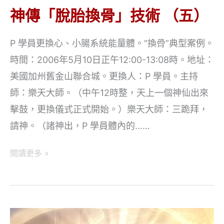
神傳「脫胎換骨」技術 （五）
P 學員更換心、小腸系統能量體。“換骨”典型案例。
時間：2006年5月10日正午12:00-13:08時。地址：
美國加州舊金山聯合城。更換人：P 學員。主持
師：樂天大師。（中午12時整，天上一個神仙出來
擊鼓，更換儀式正式開始。）樂天大師：三跪拜，
請神。（諸神出，P 學員體內的……
神
閱讀更多 »
傳
「脫
胎
換