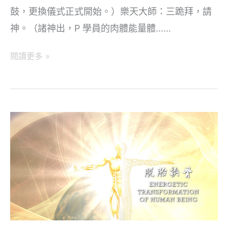
鼓，更換儀式正式開始。）樂天大師：三跪拜，請
神。（諸神出，P 學員的肉體能量體……
神
閱讀更多 »
傳
「脫
胎
換
骨」
技
術
（二）