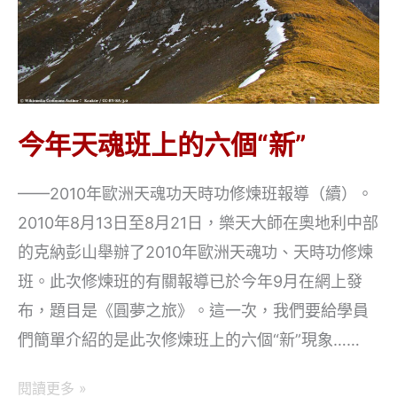
量
演
示
會
今年天魂班上的六個“新”
——2010年歐洲天魂功天時功修煉班報導（續）。
2010年8月13日至8月21日，樂天大師在奧地利中部
的克納彭山舉辦了2010年歐洲天魂功、天時功修煉
班。此次修煉班的有關報導已於今年9月在網上發
布，題目是《圓夢之旅》。這一次，我們要給學員
們簡單介紹的是此次修煉班上的六個“新”現象……
今
閱讀更多 »