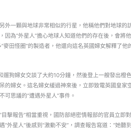
另外一顆與地球非常相似的行星，他稱他們對地球的
，因為“外星人”擔心地球人知道他們的存在後，會將他們
多“麥田怪圈”的製造者，他還向這名英國婦女解釋了他
”和遛狗婦女交談了大約10分鐘，然後登上一艘發出橙
呆的婦女。這名婦女緩過神來後，立即致電英國皇家
不可思議的“遭遇外星人”事件。
“目擊報告”相當重視，國防部絕密情報部的官員立即
遇“外星人”後感到“激動不安”，調查報告寫道：“她聽