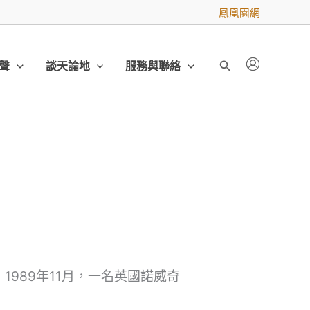
鳳凰園網
聲
談天論地
服務與聯絡
搜
尋
989年11月，一名英國諾威奇