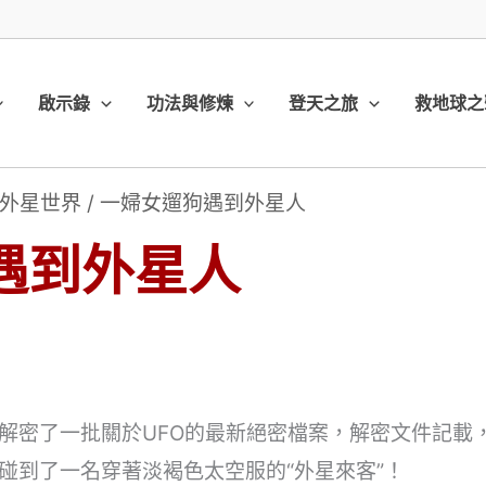
啟示錄
功法與修煉
登天之旅
救地球之
外星世界
/
一婦女遛狗遇到外星人
遇到外星人
密了一批關於UFO的最新絕密檔案，解密文件記載，1
碰到了一名穿著淡褐色太空服的“外星來客”！