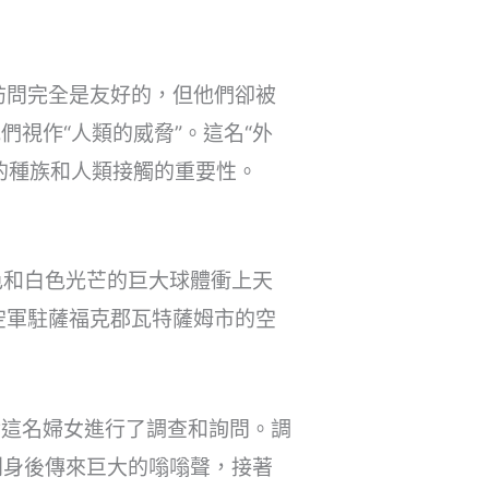
訪問完全是友好的，但他們卻被
視作“人類的威脅”。這名“外
的種族和人類接觸的重要性。
色和白色光芒的巨大球體衝上天
空軍駐薩福克郡瓦特薩姆市的空
對這名婦女進行了調查和詢問。調
到身後傳來巨大的嗡嗡聲，接著