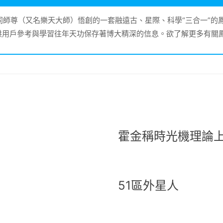
大同師尊（又名樂天大師）悟創的一套融遠古、星際、科學“三合一”
供用戶參考與學習往年天功保存著博大精深的信息。欲了解更多有關
霍金稱時光機理論
51區外星人