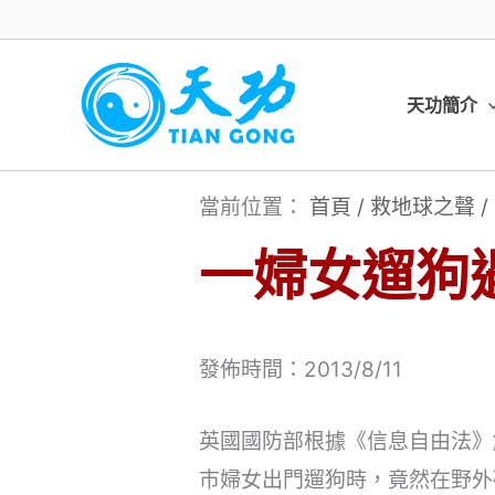
跳
至
主
天功簡介
要
內
當前位置：
首頁
/
救地球之聲
/
容
一婦女遛狗
發佈時間：2013/8/11
英國國防部根據《信息自由法》解
市婦女出門遛狗時，竟然在野外