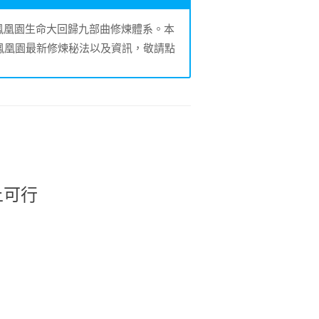
的鳳凰園生命大回歸九部曲修煉體系。本
鳳凰園最新修煉秘法以及資訊，敬請點
上可行