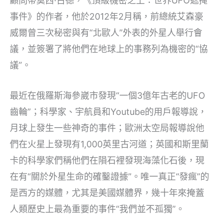
顧問蒂莫西·古德，《頂級機密之上：世界UFO遮掩
事件》的作者，他於2012年2月稱，前總統艾森豪
威爾曾三次秘密與有“北歐人”外表的外星人舉行會
議，並簽署了將他們在地球上的事務列為機密的“協
議”。
最近在俄羅斯海參崴市發現“一個3億年古老的UFO
齒輪”；科學家、宇航員和Youtube的用戶報導說，
月球上發生一些神奇的事件；歐洲太空局報導說他
們在火星上發現有1,000英里古河道；英國和斯里蘭
卡的科學家們稱他們在隕石裡發現海藻化石後，現
在有“關於外星生命的確鑿證據”。唯一真正“發瘋”的
是西方的媒體，尤其是美國媒體界，幾十年來掩蓋
人類歷史上最為重要的事件“我們並不孤獨”。