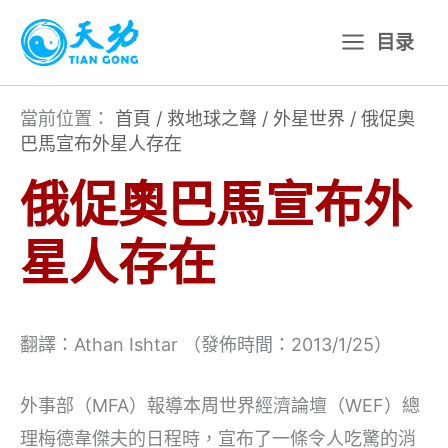
跳
目录
至
主
要
當前位置：
首頁
/
救地球之聲
/
外星世界
/
俄促奧
巴馬宣布外星人存在
內
容
俄促奧巴馬宣布外
星人存在
翻譯：Athan Ishtar （發佈時間：2013/1/25）
外事部（MFA）報導本周世界經濟論壇（WEF）總
理梅德韋傑夫的日程時，宣布了一條令人吃驚的消