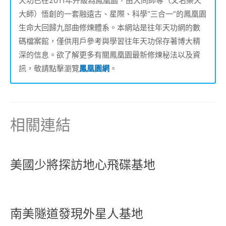
天功已在2011年升級為鳳凰園，由大同師尊（又名樂天
大師）悟創的一套融遠古、星際、科學“三合一”的鳳凰園
生命大回歸九部曲修煉體系。本網站是往年天功網的數
碼檔案館，僅供用戶參考與學習往年天功保存著博大精
深的信息。欲了解更多有關鳳凰園最新修煉秘法以及資
訊，敬請點擊瀏覽
鳳凰園網
。
相關連結
美國少將探訪地心飛碟基地
南美隧道發現外星人基地