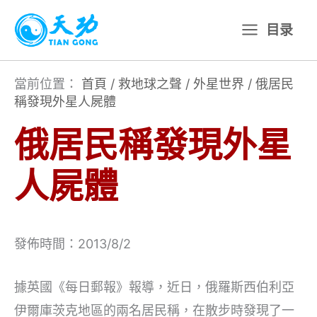
跳
目录
至
主
要
當前位置：
首頁
/
救地球之聲
/
外星世界
/
俄居民
稱發現外星人屍體
內
容
俄居民稱發現外星
人屍體
發佈時間：2013/8/2
據英國《每日郵報》報導，近日，俄羅斯西伯利亞
伊爾庫茨克地區的兩名居民稱，在散步時發現了一