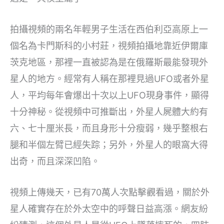
拍攝視頻的兩名年輕男子生活在西伯利亞高原上一
個名為卡門斯科的小村莊，視頻拍攝地靠近伊爾庫
茨克地區，那裡一直被認為是在俄羅斯最能發現外
星人的地方。經常有人稱在那裡見過UFO或者外星
人，平均每年會爆出十次以上UFO現身事件，顯得
十分神秘。從視頻中可推斷出，外星人屍體大約有
六、七十厘米長，而且身形十分瘦弱，幾乎整根右
腿和半個左臂已經失踪；另外，外星人的眼窩大得
出奇，而且深深凹陷。
視頻上傳幾天，已有70萬人次點擊觀看過，關於外
星人確實存在於外太空中的呼聲日益高漲。網友紛