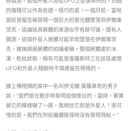
紛猜測，這個外星人是從UFO上墜落摔死的，四肢
的傷殘可以作為佐證。很巧的是，一個月前，當地
居民曾報告稱發現一個巨大的發光體墜落到伊爾庫
茨克，這讓這具屍體的來源似乎有跡可循。還有人
猜測，這個外星人屍體可能早就墜落在伊爾庫茨
克，據撫摸過屍體的拍攝者稱，整個屍體處於冰
凍、乾枯狀態，極有可能是俄羅斯特工在該區處理
UFO和外星人殘骸時不慎遺留在現場的。
據上傳視頻的其中一名叫伊戈爾·莫羅韋奇的男子
說，“我們是在散步時發現這個傢伙的，當時，著實
被它的模樣嚇了一跳，我相信它就是外星人！很可
惜的是，我們在附近繼續搜尋時沒有發現飛船。”