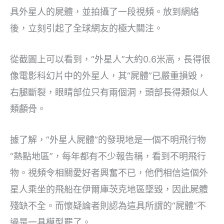
具外星人的屍體，並拍攝了一段視頻。放到網絡
後，立刻引起了全球網友的極大關注。
從截圖上可以看到，“外星人”大約0.6米高，長得很
像電影科幻片中的外星人，其“屍體”已嚴重損毀，
右腿斷裂，眼睛部位只有兩個洞，頭部長得類似人
類顱骨。
據了解，“外星人屍體”的發現地是一個不明飛行物
“熱點地區”，每年都有不少報告稱，看到不明飛行
物。視頻令相關愛好者興奮不已，他們相信這個外
星人乘坐的飛船在伊爾庫茨克地區墜毀，因此屍體
殘缺不全。而懷疑論者則認為這具所謂的“屍體”不
過是一具模型罷了。