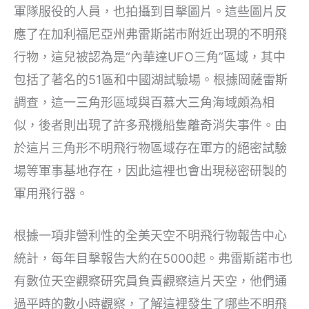
軍隊服役的人員，也拍攝到目擊圖片。這些圖片反
應了在加利福尼亞州弗雷斯諾市附近出現的不明飛
行物，這兒被認為是“內華達UFO三角”區域，其中
包括了著名的51區和中國湖試驗場。根據岡薩雷斯
調查，這一三角形區域與百慕大三角海域頗為相
似，後者則出現了許多飛機船隻離奇消失事件。由
於這片三角形不明飛行物區域存在軍方的絕密試驗
場等軍事基地存在，因此這裡也會出現秘密研製的
軍用飛行器。
根據一項非營利性的全美天空不明飛行物報告中心
統計，每年目擊報告大約在5000起。弗雷斯諾市也
有數位天空觀察研究員負責觀察這片天空，他們通
過平時的數小時觀察，了解這裡發生了哪些不明飛