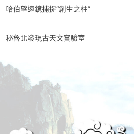
哈伯望遠鏡捕捉“創生之柱”
秘魯北發現古天文實驗室