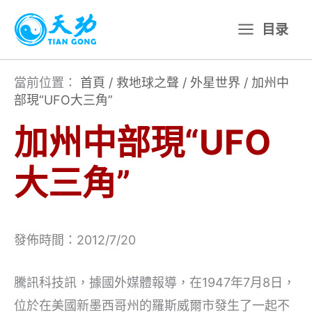
跳
目录
至
主
要
當前位置：
首頁
/
救地球之聲
/
外星世界
/
加州中
部現“UFO大三角”
內
容
加州中部現“UFO
大三角”
發佈時間：2012/7/20
騰訊科技訊，據國外媒體報導，在1947年7月8日，
位於在美國新墨西哥州的羅斯威爾市發生了一起不