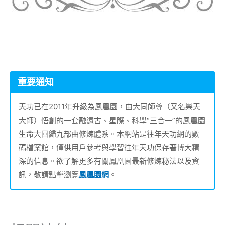
重要通知
天功已在2011年升級為鳳凰園，由大同師尊（又名樂天
大師）悟創的一套融遠古、星際、科學“三合一”的鳳凰園
生命大回歸九部曲修煉體系。本網站是往年天功網的數
碼檔案館，僅供用戶參考與學習往年天功保存著博大精
深的信息。欲了解更多有關鳳凰園最新修煉秘法以及資
訊，敬請點擊瀏覽
鳳凰園網
。