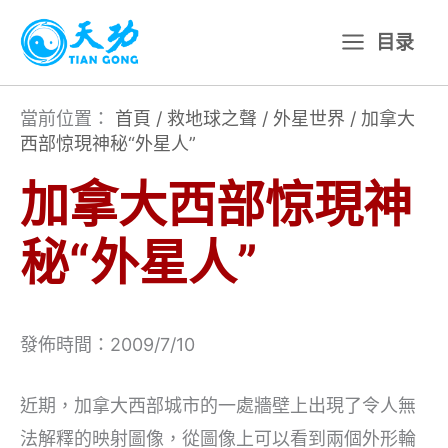
跳
目录
至
主
要
當前位置：
首頁
/
救地球之聲
/
外星世界
/
加拿大
西部惊現神秘“外星人”
內
容
加拿大西部惊現神
秘“外星人”
發佈時間：2009/7/10
近期，加拿大西部城市的一處牆壁上出現了令人無
法解釋的映射圖像，從圖像上可以看到兩個外形輪