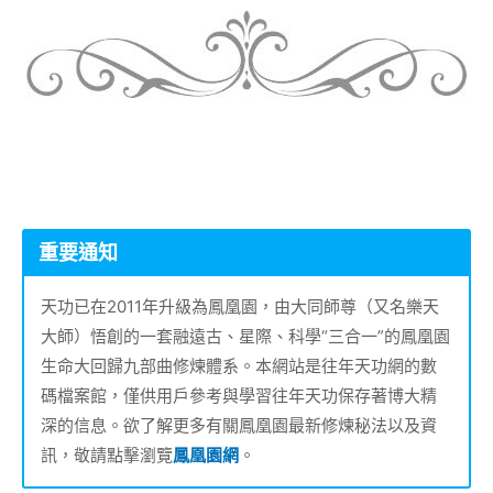
重要通知
天功已在2011年升級為鳳凰園，由大同師尊（又名樂天
大師）悟創的一套融遠古、星際、科學“三合一”的鳳凰園
生命大回歸九部曲修煉體系。本網站是往年天功網的數
碼檔案館，僅供用戶參考與學習往年天功保存著博大精
深的信息。欲了解更多有關鳳凰園最新修煉秘法以及資
訊，敬請點擊瀏覽
鳳凰園網
。