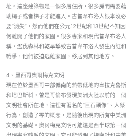
址。這座建築物是一個多層住所，很多房間需要藉
助繩子或者梯子才能進入。古普韋布洛人根本沒必
要“消失”，然而他們在公元12世紀和13世紀不知因
何離開了他們的家園。很多專家和現代普韋布洛人
稱，濫伐森林和乾旱導致古普韋布洛人發生內訌和
戰爭，他們被迫逃離家園，移居到其他地方。
4、墨西哥奧爾梅克文明
現在位於墨西哥中部偏南的熱帶低地的韋拉克魯斯
和塔巴斯科，曾是哥倫布發現美洲大陸以前的一個
文明社會所在地，這裡有著名的“巨石頭像”、人祭
行為，創造了零的概念，是隨後出現的所有中美洲
文明的基礎。奧爾梅克文明可能還是西半球第一個
出現書寫體系的文明，它可能發明了指南針和中美