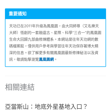
重要通知
天功已在2011年升級為鳳凰園，由大同師尊（又名樂天
大師）悟創的一套融遠古、星際、科學“三合一”的鳳凰園
生命大回歸九部曲修煉體系。本網站是往年天功網的數
碼檔案館，僅供用戶參考與學習往年天功保存著博大精
深的信息。欲了解更多有關鳳凰園最新修煉秘法以及資
訊，敬請點擊瀏覽
鳳凰園網
。
相關連結
亞當斯山：地底外星基地入口？