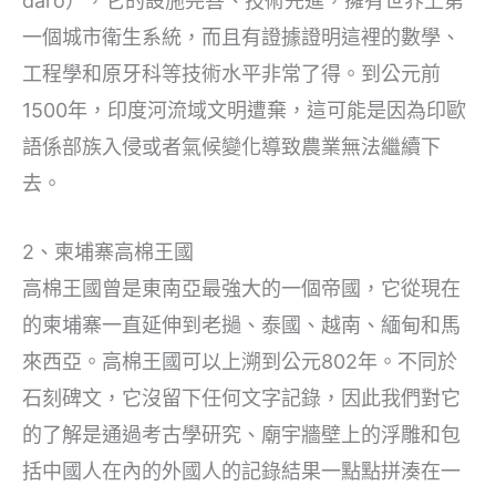
daro），它的設施完善、技術先進，擁有世界上第
一個城市衛生系統，而且有證據證明這裡的數學、
工程學和原牙科等技術水平非常了得。到公元前
1500年，印度河流域文明遭棄，這可能是因為印歐
語係部族入侵或者氣候變化導致農業無法繼續下
去。
2、柬埔寨高棉王國
高棉王國曾是東南亞最強大的一個帝國，它從現在
的柬埔寨一直延伸到老撾、泰國、越南、緬甸和馬
來西亞。高棉王國可以上溯到公元802年。不同於
石刻碑文，它沒留下任何文字記錄，因此我們對它
的了解是通過考古學研究、廟宇牆壁上的浮雕和包
括中國人在內的外國人的記錄結果一點點拼湊在一