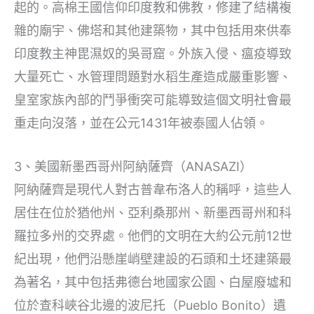
起的。高棉王國信仰印度教和佛教，修建了結構複
雜的廟宇、佛塔和其他建築物，其中包括用來供奉
印度教主神毘濕奴的吳哥窟。外族入侵、瘟疫導致
大量死亡、水管理問題對水稻生產造成嚴重影響、
皇室家族內部的鬥爭衝突可能導致這個文明社會最
重走向沒落，並在公元1431年被泰國人佔領。
3、美國新墨西哥州阿納薩齊（ANASAZI）
阿納薩齊是現代人對古普韋布洛人的稱呼，這些人
居住在位於猶他州、亞利桑那州、新墨西哥州和科
羅拉多州的交界處。他們的文明在大約公元前12世
紀出現，他們沿懸崖峭壁建設的石頭和土坯建築最
為著名，其中包括弗德台地國家公園、白屋廢墟和
位於查科峽谷北邊的波尼托（Pueblo Bonito）遺