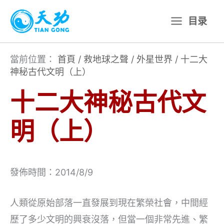
跳
目录
至
主
要
當前位置：
首頁
/
救地球之聲
/
外星世界
/
十二大
神秘古代文明（上）
內
容
十二大神秘古代文
明（上）
發佈時間：2014/8/9
人類從原始部落一直發展到現在繁榮社會，中間經
歷了多少文明的興衰沒落，但當一個非常先進、繁