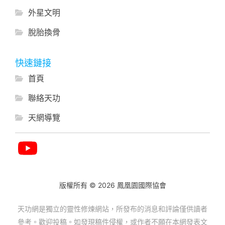
外星文明
脫胎換骨
快速鏈接
首頁
聯絡天功
天網導覽
版權所有 © 2026 鳳凰園國際協會
天功網是獨立的靈性修煉網站，所發布的消息和評論僅供讀者
參考。歡迎投稿。如發現稿件侵權，或作者不願在本網發表文