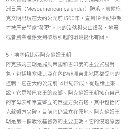
洲日曆（Mesoamerican calendar）體系。奧爾梅
克文明出現在大約公元前1500年，直到19世紀中期
才被歷史學家“發現”。它的沒落與火山爆發、地震
或者農業體係受到破壞引起的環境變化有關。
5、埃塞俄比亞阿克蘇姆王朝
阿克蘇姆王朝是羅馬帝國和古印度的主要貿易對
象，包括埃塞俄比亞在內的非洲東北地區都受它的
控制，它在大約公元前14世紀形成。從理論上來
說，它是希巴女王的家鄉。阿克蘇姆王朝擁有自己
的字母表和筆直聳立的巨型方尖石塔，其中包括阿
克蘇姆方尖碑，目前它仍聳立在原地。阿克蘇姆王
朝是第一個皈依基督教的主要王朝。它的沒落原因