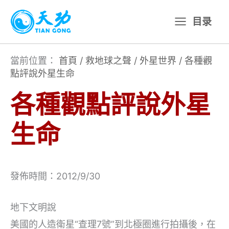
跳
目录
至
主
要
當前位置：
首頁
/
救地球之聲
/
外星世界
/
各種觀
點評說外星生命
內
容
各種觀點評說外星
生命
發佈時間：2012/9/30
地下文明說
美國的人造衛星“查理7號”到北極圈進行拍攝後，在