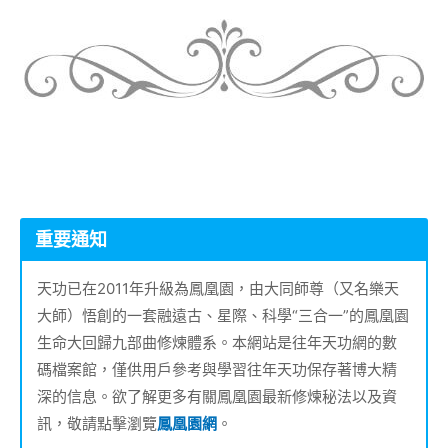
重要通知
天功已在2011年升級為鳳凰園，由大同師尊（又名樂天
大師）悟創的一套融遠古、星際、科學“三合一”的鳳凰園
生命大回歸九部曲修煉體系。本網站是往年天功網的數
碼檔案館，僅供用戶參考與學習往年天功保存著博大精
深的信息。欲了解更多有關鳳凰園最新修煉秘法以及資
訊，敬請點擊瀏覽
鳳凰園網
。