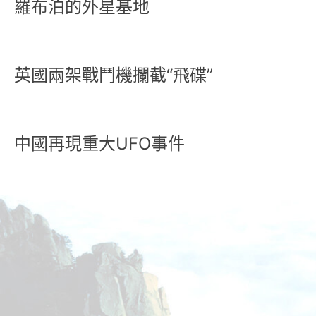
羅布泊的外星基地
英國兩架戰鬥機攔截“飛碟”
中國再現重大UFO事件