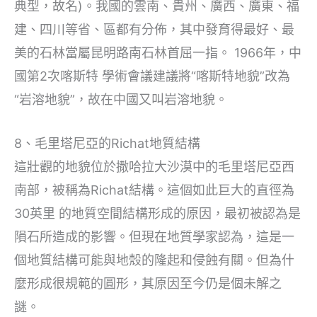
典型，故名)。我國的雲南、貴州、廣西、廣東、福
建、四川等省、區都有分佈，其中發育得最好、最
美的石林當屬昆明路南石林首屈一指。 1966年，中
國第2次喀斯特 學術會議建議將“喀斯特地貌”改為
“岩溶地貌”，故在中國又叫岩溶地貌。
8、毛里塔尼亞的Richat地質結構
這壯觀的地貌位於撒哈拉大沙漠中的毛里塔尼亞西
南部，被稱為Richat結構。這個如此巨大的直徑為
30英里 的地質空間結構形成的原因，最初被認為是
隕石所造成的影響。但現在地質學家認為，這是一
個地質結構可能與地殼的隆起和侵蝕有關。但為什
麼形成很規範的圓形，其原因至今仍是個未解之
謎。