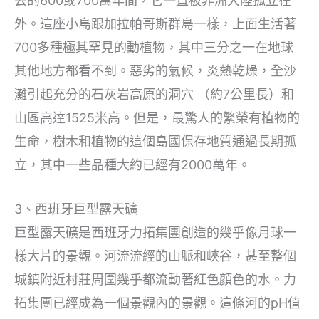
去的600或700萬年間，它一直被非洲大陸孤立在
外。這座小島跟加拉帕哥斯群島一樣，上面生活著
700多種極其罕見的動植物，其中三分之一在地球
其他地方都看不到。惡劣的氣候，炎熱乾燥，全沙
灘引起充分的石灰岩高原的洞穴 （約7公里長）和
山區高達1525米高。但是，最驚人的繁榮有植物的
生命，樹木和植物的這個島國保存地質通過長期孤
立，其中一些品種大約已經有2000萬年。
3、西班牙巨型露天礦
巨型露天礦是西班牙力拓集團創造的幾乎像月球一
樣大片的景觀。河流流經的山脈和峽谷，甚至整個
城鎮附近村莊周圍幾乎都流動著紅色顏色的水。力
拓集團已經成為一個景觀內的景觀。這條河的pH值