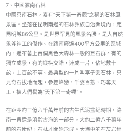
7、中國雲南石林
中國雲南石林，素有“天下第一奇觀”之稱的石林風
景區。坐落在昆明南邊的石林彝族自治縣境內，距
昆明城86公里。是世界罕見的風景名勝，是大自然
鬼斧神工的傑作。在路南廣達400平方公里的區域
內，遍布著上百個黑色大森林一般的巨石群。有的
獨立成景，有的縱橫交錯，連成一片，佔地數十
畝，上百畝不等。最典型的一片叫李子營石林，只
見奇石拔地而起，參差峰巒，千姿百態，巧奪天
工，被人們譽為“天下第一奇觀”。
在距今約三億六千萬年前的古生代泥盆紀時期，路
南一帶還是滇黔古海的一部分。大約二億八千萬年
前的石炭紀，石林才開始形成。大海中的石灰岩經