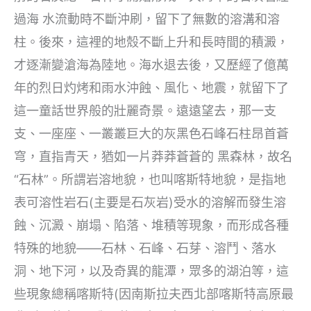
過海 水流動時不斷沖刷，留下了無數的溶溝和溶
柱。後來，這裡的地殼不斷上升和長時間的積澱，
才逐漸變滄海為陸地。海水退去後，又歷經了億萬
年的烈日灼烤和雨水沖蝕、風化、地震，就留下了
這一童話世界般的壯麗奇景。遠遠望去，那一支
支、一座座、一叢叢巨大的灰黑色石峰石柱昂首蒼
穹，直指青天，猶如一片莽莽蒼蒼的 黑森林，故名
“石林”。所謂岩溶地貌，也叫喀斯特地貌，是指地
表可溶性岩石(主要是石灰岩)受水的溶解而發生溶
蝕、沉澱、崩塌、陷落、堆積等現象，而形成各種
特殊的地貌——石林、石峰、石芽、溶鬥、落水
洞、地下河，以及奇異的龍潭，眾多的湖泊等，這
些現象總稱喀斯特(因南斯拉夫西北部喀斯特高原最