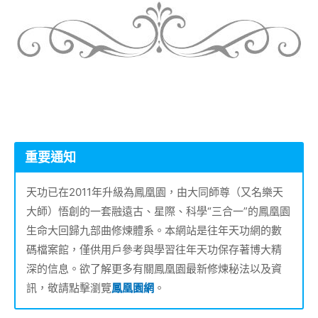
重要通知
天功已在2011年升級為鳳凰園，由大同師尊（又名樂天
大師）悟創的一套融遠古、星際、科學“三合一”的鳳凰園
生命大回歸九部曲修煉體系。本網站是往年天功網的數
碼檔案館，僅供用戶參考與學習往年天功保存著博大精
深的信息。欲了解更多有關鳳凰園最新修煉秘法以及資
訊，敬請點擊瀏覽
鳳凰園網
。