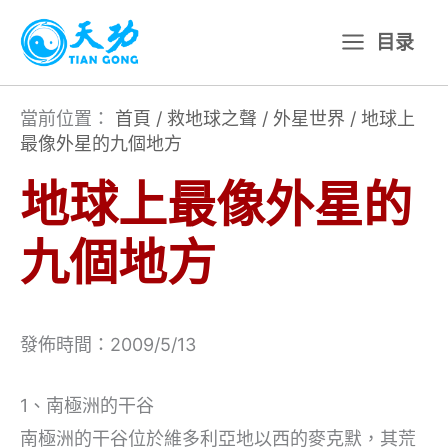
跳
目录
至
主
要
當前位置：
首頁
/
救地球之聲
/
外星世界
/
地球上
最像外星的九個地方
內
容
地球上最像外星的
九個地方
發佈時間：2009/5/13
1、南極洲的干谷
南極洲的干谷位於維多利亞地以西的麥克默，其荒