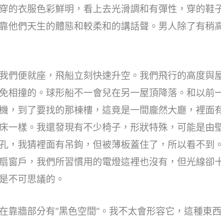
穿的衣服色彩鮮明，看上去光滑調和有彈性，穿的鞋
靠他們天生的體態和較柔和的講話聲。男人除了有稍
我們便就座，飛船立刻快速升空。我們飛行的高度與
免相撞的。球形船不一會兒在另一屋頂降落。和以前
機，到了要找的那棟樓，這竟是一間龐然大廳，裡面
床一樣。我還發現有不少椅子，形狀特殊，可能是由
孔，我猜裡面有吊鉤，但被薄板蓋住了，所以看不到
扇窗戶，我們所習慣用的電燈這裡也沒有，但光線卻
是不可思議的。
在靠牆部分有“黑色空間”。我不太會形容它，這種東