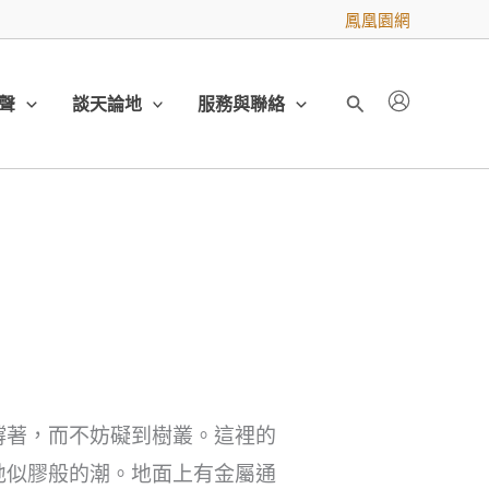
鳳凰園網
聲
談天論地
服務與聯絡
搜
尋
撐著，而不妨礙到樹叢。這裡的
地似膠般的潮。地面上有金屬通