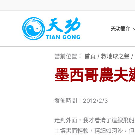
跳
至
主
天功簡介
要
內
當前位置：
首頁
/
救地球之聲
/
容
墨西哥農夫
發佈時間：2012/2/3
走到外面，我才看清了這艘飛船
土壤黑而輕軟，精細如河沙，但