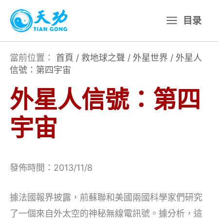
跳
目录
至
主
要
當前位置：
首頁
/
救地球之聲
/
外星世界
/
外星人
信號：第四宇宙
內
容
外星人信號：第四
宇宙
發佈時間：2013/11/8
據法國報界披露，前蘇聯和美國兩國科學家們研究
了一個來自外太空的神秘無線電訊號。據分析，這