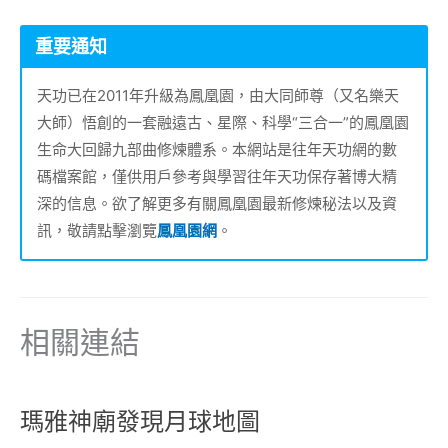
重要通知
天功已在2011年升級為鳳凰園，由大同師尊（又名樂天
大師）悟創的一套融遠古、星際、科學“三合一”的鳳凰園
生命大回歸九部曲修煉體系。本網站是往年天功網的數
碼檔案館，僅供用戶參考與學習往年天功保存著博大精
深的信息。欲了解更多有關鳳凰園最新修煉秘法以及資
訊，敬請點擊瀏覽
鳳凰園網
。
相關連結
瑪雅神廟發現月球地圖