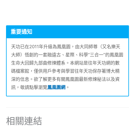
重要通知
天功已在2011年升級為鳳凰園，由大同師尊（又名樂天
大師）悟創的一套融遠古、星際、科學“三合一”的鳳凰園
生命大回歸九部曲修煉體系。本網站是往年天功網的數
碼檔案館，僅供用戶參考與學習往年天功保存著博大精
深的信息。欲了解更多有關鳳凰園最新修煉秘法以及資
訊，敬請點擊瀏覽
鳳凰園網
。
相關連結