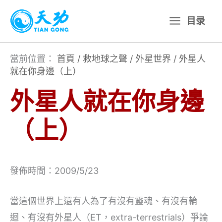
跳
目录
至
主
要
當前位置：
首頁
/
救地球之聲
/
外星世界
/
外星人
就在你身邊（上）
內
容
外星人就在你身邊
（上）
發佈時間：2009/5/23
當這個世界上還有人為了有沒有靈魂、有沒有輪
迴、有沒有外星人（ET，extra-terrestrials）爭論