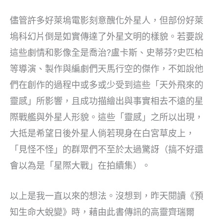
儘管許多好萊塢電影刻意醜化外星人，但部份好萊
塢科幻片倒是如實傳達了外星文明的樣貌。若要說
這些劇情和影像全是喬治?盧卡斯、史蒂芬?史匹柏
等導演、製作與編劇們天馬行空的傑作，不如說他
們在創作的過程中或多或少受到這些「天外飛來的
靈感」所影響，且成功描繪出與事實相去不遠的星
際戰艦與外星人形貌。這些「靈感」之所以出現，
大抵是希望日後外星人倘若現身在白宮草皮上，
「見怪不怪」的群眾們不至於太過驚訝（搞不好還
會以為是「星際大戰」在拍續集）。
以上是我一直以來的想法。沒想到，昨天閱讀《預
知生命大蛻變》時，藉由此書傳訊的高靈齊瑞爾