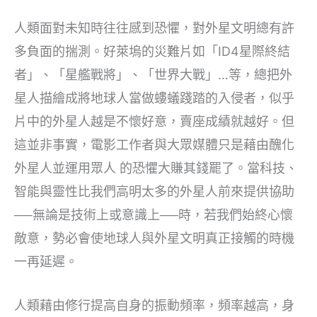
人類面對未知時往往感到恐懼，對外星文明總有許
多負面的揣測。好萊塢的災難片如「ID4星際終結
者」、「星艦戰將」、「世界大戰」…等，總把外
星人描繪成將地球人當做螻蟻踐踏的入侵者，似乎
片中的外星人越是不懷好意，賣座成績就越好。但
這並非事實，電影工作者與大眾媒體只是藉由醜化
外星人並運用眾人 的恐懼大賺其錢罷了。當科技、
智能與靈性比我們高明太多的外星人前來提供協助
──無論是技術上或意識上──時，若我們始終心懷
敵意，勢必會使地球人與外星文明真正接觸的時機
一再延遲。
人類藉由修行提高自身的振動頻率，頻率越高，身