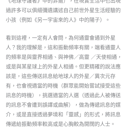
《地球守護者》中的菲爾），在現實生活中也出現
過許多可以俱細彌遺講述自己前世外星生活經驗的
小孩（例如《另一宇宙來的人》中的陽子）。
看到這裡，一定有人會問，為何通靈會通到外星
人？我的理解是，這和振動頻率有關，端看通靈人
的頻率是與靈界相通、與神佛／高靈 ／天使相通，
或是與某星球上的外星人相通。但更精確的說法應
該是，這些傳送訊息給地球人的外星／異次元存
有，也會視適當的時機（群眾能開始嘗試接受這些
訊息的時機），挑選適當的人選（透過此人被傳送
的訊息不會遭到誤譯或曲解），做為傳遞訊息的媒
介，或是直接透過夢境和「靈感」的形式，將訊息
傳遞給振動頻率較高或是心胸較為開闊的人士。