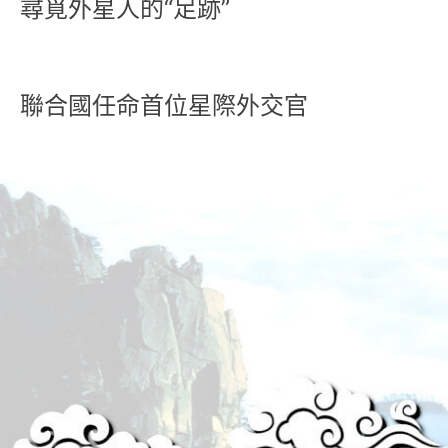
尋覓外星人的“足跡”
聯合國任命首位星際外交官