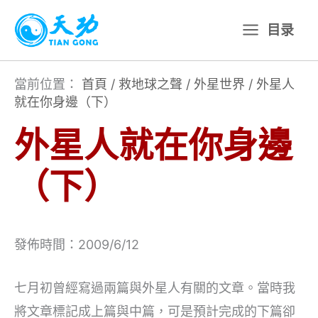
跳
目录
至
主
要
當前位置：
首頁
/
救地球之聲
/
外星世界
/
外星人
就在你身邊（下）
內
容
外星人就在你身邊
（下）
發佈時間：2009/6/12
七月初曾經寫過兩篇與外星人有關的文章。當時我
將文章標記成上篇與中篇，可是預計完成的下篇卻