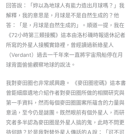
回答說：「妳以為地球人有能力造出月球嗎？」我
解釋，我的意思是，月球是不是自然生成的？他
答：「是，月球是自然生成的」。順道一提，我在
《72小時第三類接觸》這本由洛杉磯時報退休記者
所寫的外星人接觸實錄裡，曾經讀過新綠星人
（Verdant）過去一千年來一直將宇宙飛船停在月
球背面偷偷觀察地球的說法。
我對麥田圈也非常感興趣。 《麥田圈密碼》這本書
曾鉅細靡遺地介紹作者對麥田圈所做的相關研究與
第一手資料，然而每個麥田圈圖案所蘊含的力量與
意涵，至今仍是謎團。既然眼前有個外星人，而研
究者多半認為麥田圈是外星人搞的鬼，此時不問更
待何時？於是我對替外星人傳話的Ａ說：「可不可