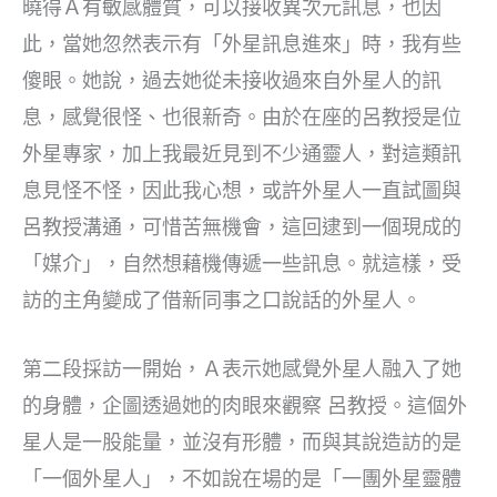
曉得Ａ有敏感體質，可以接收異次元訊息，也因
此，當她忽然表示有「外星訊息進來」時，我有些
傻眼。她說，過去她從未接收過來自外星人的訊
息，感覺很怪、也很新奇。由於在座的呂教授是位
外星專家，加上我最近見到不少通靈人，對這類訊
息見怪不怪，因此我心想，或許外星人一直試圖與
呂教授溝通，可惜苦無機會，這回逮到一個現成的
「媒介」，自然想藉機傳遞一些訊息。就這樣，受
訪的主角變成了借新同事之口說話的外星人。
第二段採訪一開始，Ａ表示她感覺外星人融入了她
的身體，企圖透過她的肉眼來觀察 呂教授。這個外
星人是一股能量，並沒有形體，而與其說造訪的是
「一個外星人」，不如說在場的是「一團外星靈體