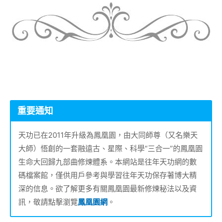
重要通知
天功已在2011年升級為鳳凰園，由大同師尊（又名樂天
大師）悟創的一套融遠古、星際、科學“三合一”的鳳凰園
生命大回歸九部曲修煉體系。本網站是往年天功網的數
碼檔案館，僅供用戶參考與學習往年天功保存著博大精
深的信息。欲了解更多有關鳳凰園最新修煉秘法以及資
訊，敬請點擊瀏覽
鳳凰園網
。