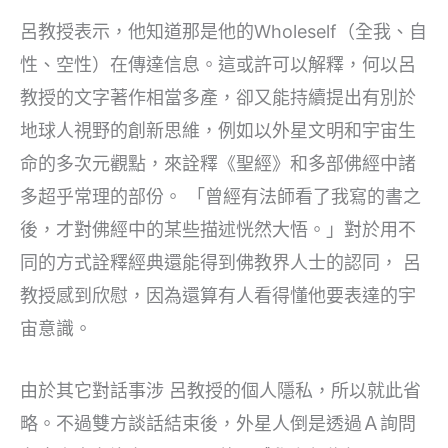
呂教授表示，他知道那是他的Wholeself（全我、自
性、空性）在傳達信息。這或許可以解釋，何以呂
教授的文字著作相當多產，卻又能持續提出有別於
地球人視野的創新思維，例如以外星文明和宇宙生
命的多次元觀點，來詮釋《聖經》和多部佛經中諸
多超乎常理的部份。 「曾經有法師看了我寫的書之
後，才對佛經中的某些描述恍然大悟。」對於用不
同的方式詮釋經典還能得到佛教界人士的認同， 呂
教授感到欣慰，因為還算有人看得懂他要表達的宇
宙意識。
由於其它對話事涉 呂教授的個人隱私，所以就此省
略。不過雙方談話結束後，外星人倒是透過Ａ詢問