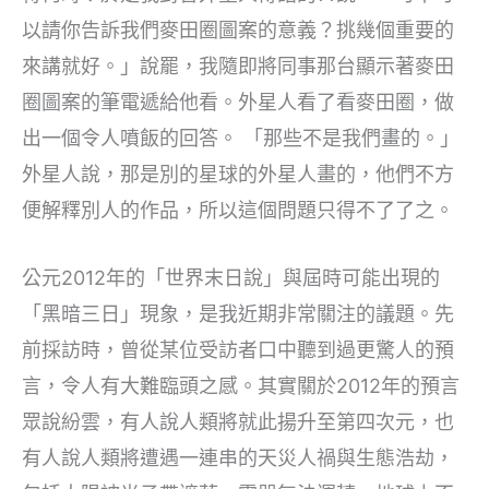
以請你告訴我們麥田圈圖案的意義？挑幾個重要的
來講就好。」說罷，我隨即將同事那台顯示著麥田
圈圖案的筆電遞給他看。外星人看了看麥田圈，做
出一個令人噴飯的回答。 「那些不是我們畫的。」
外星人說，那是別的星球的外星人畫的，他們不方
便解釋別人的作品，所以這個問題只得不了了之。
公元2012年的「世界末日說」與屆時可能出現的
「黑暗三日」現象，是我近期非常關注的議題。先
前採訪時，曾從某位受訪者口中聽到過更驚人的預
言，令人有大難臨頭之感。其實關於2012年的預言
眾說紛雲，有人說人類將就此揚升至第四次元，也
有人說人類將遭遇一連串的天災人禍與生態浩劫，