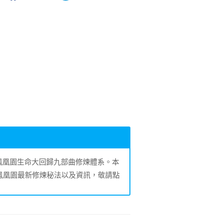
的鳳凰園生命大回歸九部曲修煉體系。本
鳳凰園最新修煉秘法以及資訊，敬請點