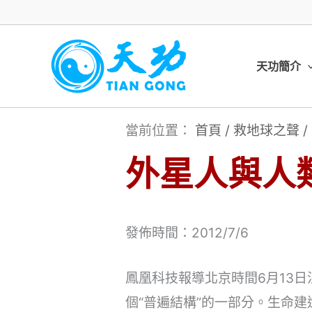
跳
至
主
天功簡介
要
內
當前位置：
首頁
/
救地球之聲
/
容
外星人與人類
發佈時間：2012/7/6
鳳凰科技報導北京時間6月13
個“普遍結構”的一部分。生命