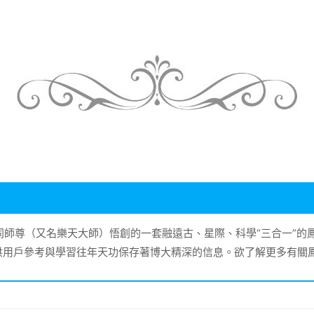
大同師尊（又名樂天大師）悟創的一套融遠古、星際、科學“三合一”
供用戶參考與學習往年天功保存著博大精深的信息。欲了解更多有關