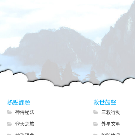
熱點課題
救世鼓聲
神傳秘法
三救行動
登天之旅
外星文明