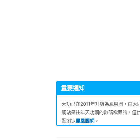
重要通知
天功已在2011年升級為鳳凰園，由
網站是往年天功網的數碼檔案館，僅
擊瀏覽
鳳凰園網
。