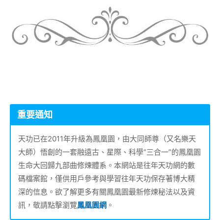
重要通知
天功已在2011年升級為鳳凰園，由大同師尊（又名樂天
大師）悟創的一套融遠古、星際、科學“三合一”的鳳凰園
生命大回歸九部曲修煉體系。本網站是往年天功網的數
碼檔案館，僅供用戶參考與學習往年天功保存著博大精
深的信息。欲了解更多有關鳳凰園最新修煉秘法以及資
訊，敬請點擊瀏覽
鳳凰園網
。