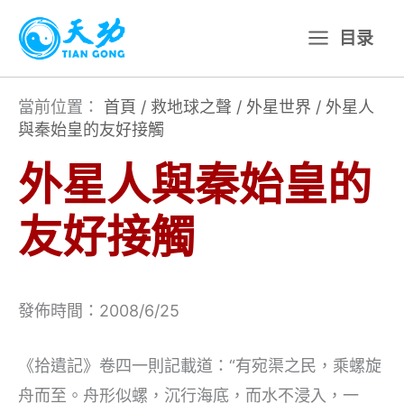
跳
目录
至
主
要
當前位置：
首頁
/
救地球之聲
/
外星世界
/
外星人
與秦始皇的友好接觸
內
容
外星人與秦始皇的
友好接觸
發佈時間：2008/6/25
《拾遺記》卷四一則記載道：“有宛渠之民，乘螺旋
舟而至。舟形似螺，沉行海底，而水不浸入，一