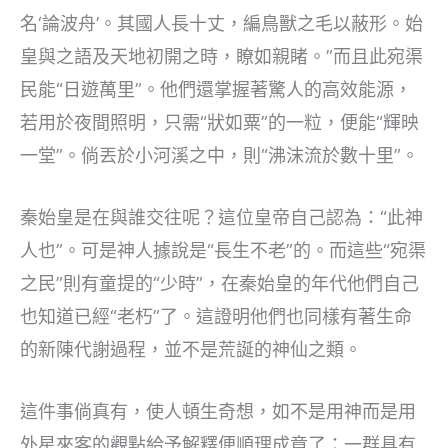
名‘論波舟’。其國人長十丈，編鳥獸之毛以蔽形。始
皇與之語及天地初開之時，瞭如親睹。”而且此宛渠
民能“日遊萬里”。他們還掌握著驚人的高效能源，
若用於夜間照明，只需“狀如粟”的一粒，便能“輝映
一堂”。倘丟於小河溪之中，則“沸沫流於數十里”。
秦始皇是在與誰交往呢？這位皇帝自己認為：“此神
人也”。可是神人據說是“長生不老”的。而這些“宛渠
之民”則有童提的“少時”，在秦始皇的年代他們自己
也知道已經“老朽”了。這證明他們也同樣有著生命
的新陳代謝過程，並不是荒誕的神仙之類。
這件事倘真有，使人頓生奇想，如不是用神而是用
外星來客的觀點給予解釋便順理成章了：一群具有