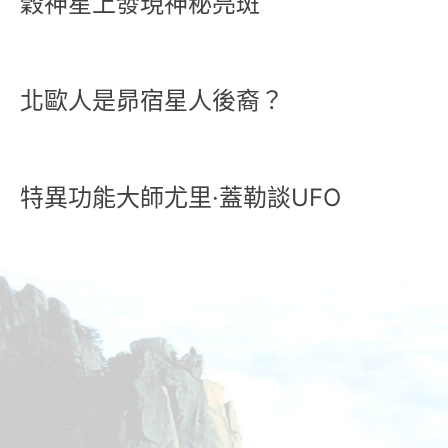
穀神星上發現神秘亮斑
北歐人是昴宿星人後裔？
特異功能大師尤里·蓋勒談UFO