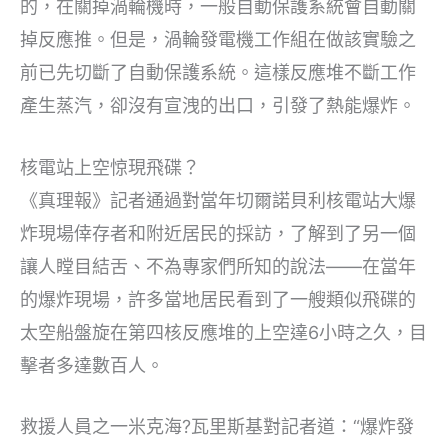
的，在關掉渦輪機時，一般自動保護系統會自動關
掉反應推。但是，渦輪發電機工作組在做該實驗之
前已先切斷了自動保護系統。這樣反應堆不斷工作
產生蒸汽，卻沒有宣洩的出口，引發了熱能爆炸。
核電站上空惊現飛碟？
《真理報》記者通過對當年切爾諾貝利核電站大爆
炸現場倖存者和附近居民的採訪，了解到了另一個
讓人瞠目結舌、不為專家們所知的說法——在當年
的爆炸現場，許多當地居民看到了一艘類似飛碟的
太空船盤旋在第四核反應堆的上空達6小時之久，目
擊者多達數百人。
救援人員之一米克海?瓦里斯基對記者道：“爆炸發