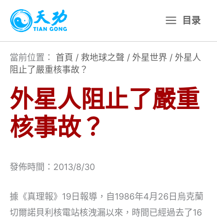
跳
目录
至
主
要
當前位置：
首頁
/
救地球之聲
/
外星世界
/
外星人
阻止了嚴重核事故？
內
容
外星人阻止了嚴重
核事故？
發佈時間：2013/8/30
據《真理報》19日報導，自1986年4月26日烏克蘭
切爾諾貝利核電站核洩漏以來，時間已經過去了16