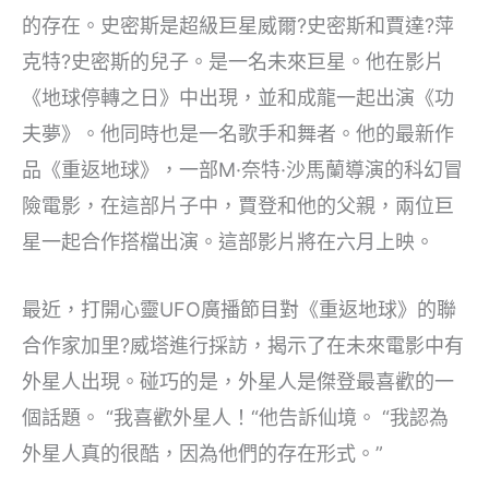
的存在。史密斯是超級巨星威爾?史密斯和賈達?萍
克特?史密斯的兒子。是一名未來巨星。他在影片
《地球停轉之日》中出現，並和成龍一起出演《功
夫夢》。他同時也是一名歌手和舞者。他的最新作
品《重返地球》，一部M·奈特·沙馬蘭導演的科幻冒
險電影，在這部片子中，賈登和他的父親，兩位巨
星一起合作搭檔出演。這部影片將在六月上映。
最近，打開心靈UFO廣播節目對《重返地球》的聯
合作家加里?威塔進行採訪，揭示了在未來電影中有
外星人出現。碰巧的是，外星人是傑登最喜歡的一
個話題。 “我喜歡外星人！“他告訴仙境。 “我認為
外星人真的很酷，因為他們的存在形式。”