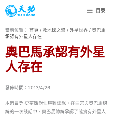
跳
目录
至
主
要
當前位置：
首頁
/
救地球之聲
/
外星世界
/
奧巴馬
承認有外星人存在
內
容
奧巴馬承認有外星
人存在
發佈時間：2013/4/26
本週賈登·史密斯對仙境雜誌說，在白宮與奧巴馬總
統的一次談話中，奧巴馬總統承認了確實有外星人