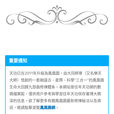
重要通知
天功已在2011年升級為鳳凰園，由大同師尊（又名樂天
大師）悟創的一套融遠古、星際、科學“三合一”的鳳凰園
生命大回歸九部曲修煉體系。本網站是往年天功網的數
碼檔案館，僅供用戶參考與學習往年天功保存著博大精
深的信息。欲了解更多有關鳳凰園最新修煉秘法以及資
訊，敬請點擊瀏覽
鳳凰園網
。