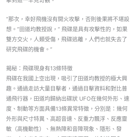
擊到這一罕見奇觀。
“那次，幸好飛機沒有開火攻擊，否則後果將不堪設
想。”田道均教授說，“ 飛碟是具有攻擊性的，如果
雙方交火，人類受傷，飛碟逃離，人們也就失去了
研究飛碟的機會。”
揭秘：飛碟現身有13條特徵
飛碟在我國上空出現，吸引了田道均教授的極大興
趣。通過走訪大量目擊者，通過目擊資料和對比普
通飛行器，田道均歸納出碟狀 UFO在幾何外形、速
度、制動等方面具備13條異常特徵，分別是：幾何
外形與尺寸特異、高超音速、反重力飄浮、反應靈
敏（高機動性）、無熱障和音障現象、隱形、發