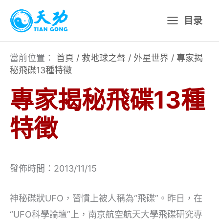
跳
目录
至
主
要
當前位置：
首頁
/
救地球之聲
/
外星世界
/
專家揭
秘飛碟13種特徵
內
容
專家揭秘飛碟13種
特徵
發佈時間：2013/11/15
神秘碟狀UFO，習慣上被人稱為“飛碟”。昨日，在
“UFO科學論壇”上，南京航空航天大學飛碟研究專