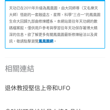
天功已在2011年升級為鳳凰園，由大同師尊（又名樂天
大師）悟創的一套融遠古、星際、科學“三合一”的鳳凰園
生命大回歸九部曲修煉體系。本網站是往年天功網的數
碼檔案館，僅供用戶參考與學習往年天功保存著博大精
深的信息。欲了解更多有關鳳凰園最新修煉秘法以及資
訊，敬請點擊瀏覽
鳳凰園網
。
相關連結
退休教授堅信上帝和UFO