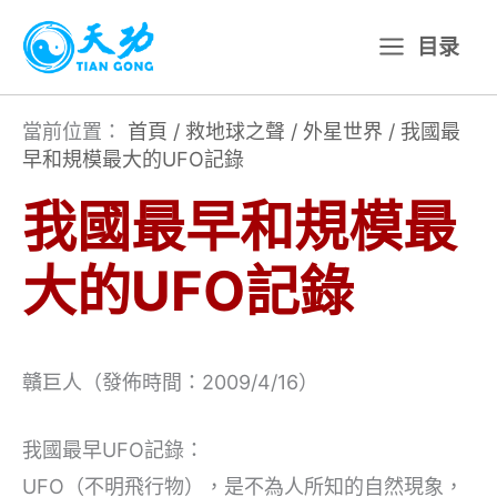
跳
目录
至
主
要
當前位置：
首頁
/
救地球之聲
/
外星世界
/
我國最
早和規模最大的UFO記錄
內
容
我國最早和規模最
大的UFO記錄
贛巨人（發佈時間：2009/4/16）
我國最早UFO記錄：
UFO（不明飛行物），是不為人所知的自然現象，