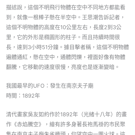
描述說，這個不明飛行物體在空中不同地方都能看
到，就像一根棒子懸在半空中。王思潮告訴記者，
這個不明物體的高度在10公里左右，長度2到3公
里，它的外形是橢圓形的柱子。而且持續時間很
長，達到3小時51分鐘。據目擊者稱，這個不明物體
遍體通紅，懸在空中，通體閃爍，裡面好像有物體
翻騰，它移動的速度很慢，亮度也是逐漸變暗。
我國最早的UFO：發生在南京夫子廟
時間：1892年
清代畫家吳友如約作於1892年（光緒十八年）的畫
作《赤焰騰空》，繪有許多身著長袍馬褂的市民聚
集在南京夫子廟朱雀橋頭，仰望空中一團火球。這