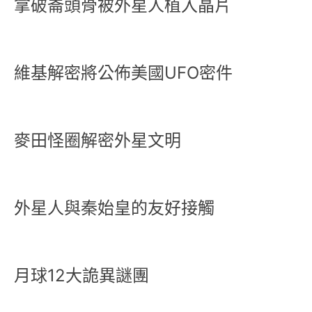
拿破崙頭骨被外星人植入晶片
維基解密將公佈美國UFO密件
麥田怪圈解密外星文明
外星人與秦始皇的友好接觸
月球12大詭異謎團