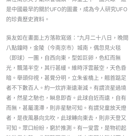
是中國最早的關於UFO的圖畫，成為今人研究UFO
的珍貴歷史資料。
吳友如在畫面上方落款寫道：“九月二十八日，晚間
八點鐘時，金陵（今南京市）城南，偶忽見火毯
（即球）一團，自西向東，型如巨卵，色紅而無
光，飄蕩半空，其行甚緩。維時浮雲蔽空，天色昏
暗。舉頭仰視，甚覺分明，立朱雀橋上，翹首踮足
者不下數百人。約一炊許漸遠漸減。有謂流星過境
者，然星之馳也，瞬息即杳。此球自近而遠，自有
而無，甚屬濡滯，則非星馳可知。有謂兒童放天燈
者，是夜風暴向北吹，此球轉向東去，則非天登又
可知。眾口紛紛，窮於推測。有一叟雲，是物初起