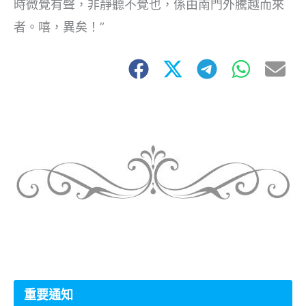
時微覺有聲，非靜聽不覺也，係由南門外騰越而來
者。嘻，異矣！”
重要通知