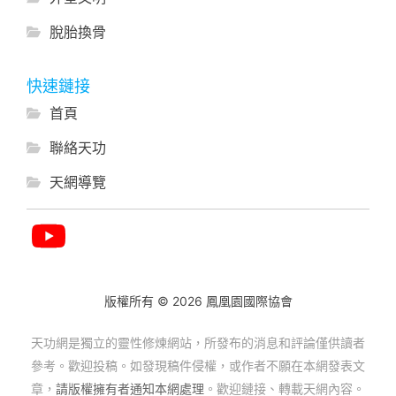
脫胎換骨
快速鏈接
首頁
聯絡天功
天網導覽
版權所有 © 2026 鳳凰園國際協會
天功網是獨立的靈性修煉網站，所發布的消息和評論僅供讀者
參考。歡迎投稿。如發現稿件侵權，或作者不願在本網發表文
章，
請版權擁有者通知本網處理
。歡迎鏈接、轉載天網內容。