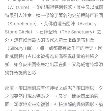
（Wiltshire）一帶出現得特別頻繁，其中又以威爾
特最引人注意，這一帶除了著名的史前遺跡巨石圈
（Stonehenge）、艾佛伯理石圈陣（Avebury
Stone Circle）、石陣聖所（The Sanctuary）之
外，還有歐洲最大的古代人造土墩西爾布利丘
（Silbury Hill），每一處都擁有數千年的歷史，因
此威爾特自古以來被視為充滿靈異能量的神秘之
鄉。如今麥田圈密集地出現在此，又為威爾特增添
幾許奇詭的色彩。
那麼，麥田圈到底有何神秘之處呢？麥田圈以一夕
之間突然出現為特點之一，又從一開始簡單的圓
圈，漸漸地愈來愈複雜，神秘無解的幾何圖形，猶