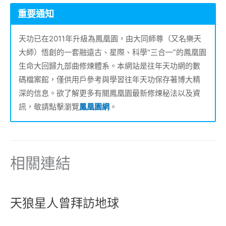
重要通知
天功已在2011年升級為鳳凰園，由大同師尊（又名樂天
大師）悟創的一套融遠古、星際、科學“三合一”的鳳凰園
生命大回歸九部曲修煉體系。本網站是往年天功網的數
碼檔案館，僅供用戶參考與學習往年天功保存著博大精
深的信息。欲了解更多有關鳳凰園最新修煉秘法以及資
訊，敬請點擊瀏覽
鳳凰園網
。
相關連結
天狼星人曾拜訪地球