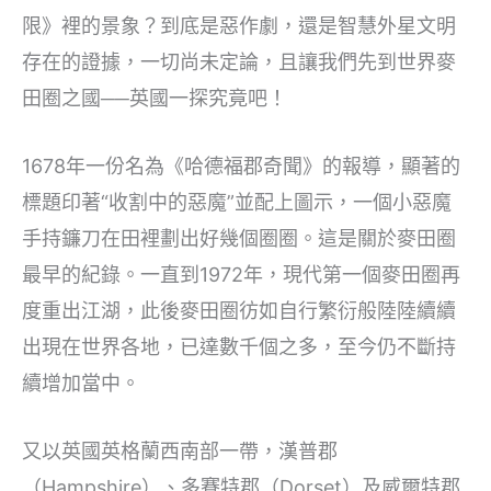
限》裡的景象？到底是惡作劇，還是智慧外星文明
存在的證據，一切尚未定論，且讓我們先到世界麥
田圈之國──英國一探究竟吧！
1678年一份名為《哈德福郡奇聞》的報導，顯著的
標題印著“收割中的惡魔”並配上圖示，一個小惡魔
手持鐮刀在田裡劃出好幾個圈圈。這是關於麥田圈
最早的紀錄。一直到1972年，現代第一個麥田圈再
度重出江湖，此後麥田圈彷如自行繁衍般陸陸續續
出現在世界各地，已達數千個之多，至今仍不斷持
續增加當中。
又以英國英格蘭西南部一帶，漢普郡
（Hampshire）、多賽特郡（Dorset）及威爾特郡