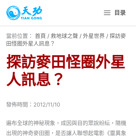
跳
目录
至
主
要
當前位置：
首頁
/
救地球之聲
/
外星世界
/
探訪麥
田怪圈外星人訊息？
內
容
探訪麥田怪圈外星
人訊息？
發佈時間：2012/11/10
遍布全球的神秘現象，成因與目的眾說紛紜，隨機
出現的神奇麥田圈，是否讓人聯想起電影《靈異象