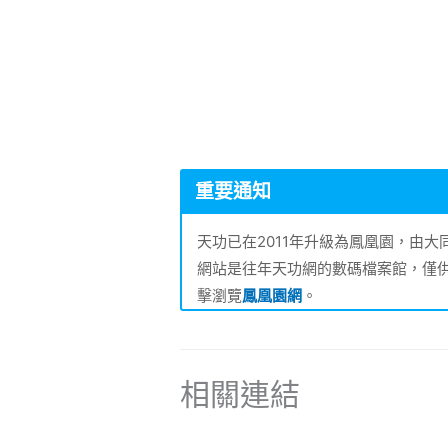
重要通知
天功已在2011年升級為鳳凰園，由
網站是往年天功網的數碼檔案館，僅
擊瀏覽
鳳凰園網
。
相關連結