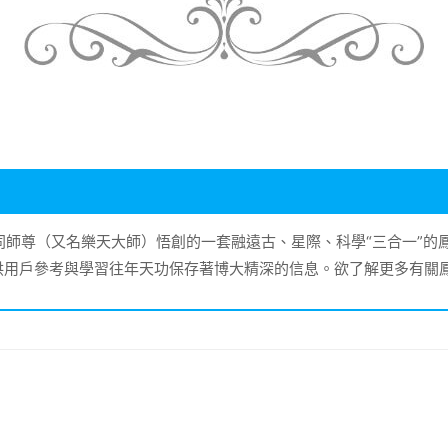
大同師尊（又名樂天大師）悟創的一套融遠古、星際、科學“三合一”
供用戶參考與學習往年天功保存著博大精深的信息。欲了解更多有關