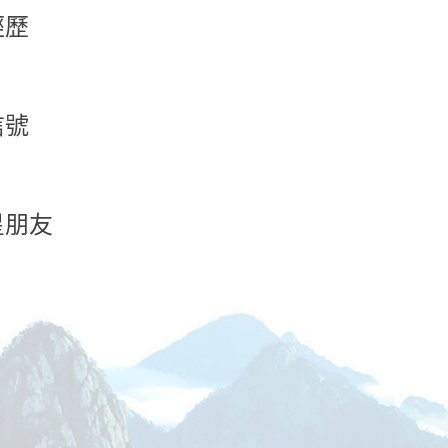
經歷
信號
星朋友