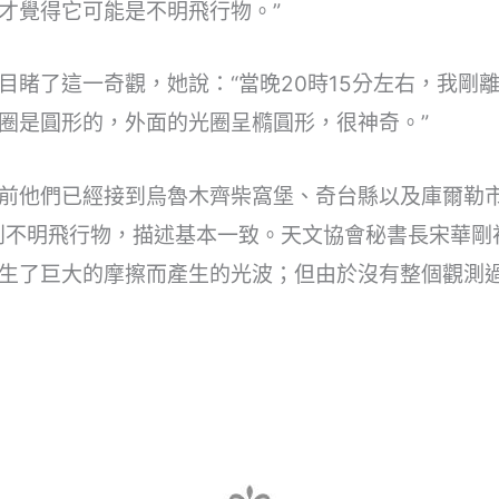
才覺得它可能是不明飛行物。”
目睹了這一奇觀，她說：“當晚20時15分左右，我剛
圈是圓形的，外面的光圈呈橢圓形，很神奇。”
前他們已經接到烏魯木齊柴窩堡、奇台縣以及庫爾勒
測到不明飛行物，描述基本一致。天文協會秘書長宋華
生了巨大的摩擦而產生的光波；但由於沒有整個觀測