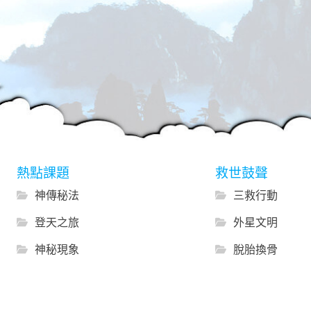
熱點課題
救世鼓聲
神傳秘法
三救行動
登天之旅
外星文明
神秘現象
脫胎換骨