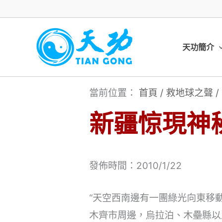
跳
至
主
天功簡介
要
內
當前位置：
首頁
/
救地球之聲
/
容
新疆惊現神
發佈時間：2010/1/22
“天空西南邊有一團綠光向東移動
木齊市周邊，烏拉泊、木壘縣以