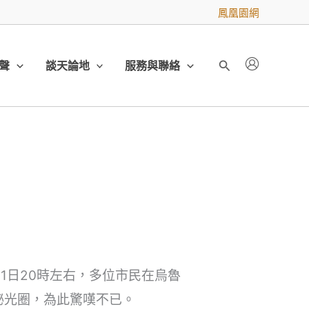
鳳凰園網
聲
談天論地
服務與聯絡
搜
尋
11日20時左右，多位市民在烏魯
秘光圈，為此驚嘆不已。