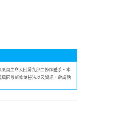
的鳳凰園生命大回歸九部曲修煉體系。本
鳳凰園最新修煉秘法以及資訊，敬請點