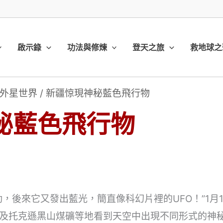
啟示錄
功法與修煉
登天之旅
救地球之
外星世界
/
新疆惊現神秘藍色飛行物
秘藍色飛行物
，後來它又發出藍光，簡直像科幻片裡的UFO！”1月
及托克遜黑山煤礦等地看到天空中出現不同形式的神