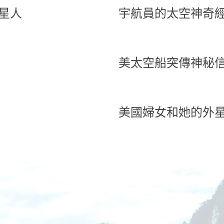
星人
宇航員的太空神奇
美太空船突傳神秘
美國婦女和她的外