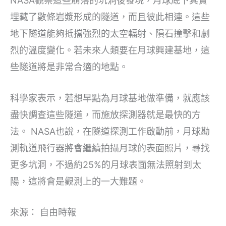
NASA觀察這些崩落的坑洞後發現，月球底下其實
埋藏了數條岩漿形成的隧道，而且彼此相連。這些
地下隧道能夠抵擋強烈的太空輻射、隕石撞擊和劇
烈的溫度變化。若未來人類要在月球興建基地，這
些隧道將是非常合適的地點。
科學家表示，若想早點為月球基地做準備，就應該
盡快調查這些隧道，而施放探測器就是最快的方
法。 NASA也說，在隧道探測工作啟動前，月球勘
測軌道飛行器將會繼續拍攝月球的表面照片，尋找
更多坑洞，不過約25%的月球表面無法照射到太
陽，這將會是觀測上的一大難題。
來源： 自由時報