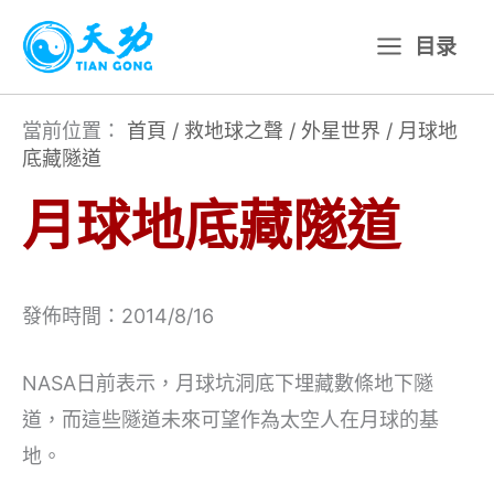
跳
目录
至
主
要
當前位置：
首頁
/
救地球之聲
/
外星世界
/
月球地
底藏隧道
內
容
月球地底藏隧道
發佈時間：2014/8/16
NASA日前表示，月球坑洞底下埋藏數條地下隧
道，而這些隧道未來可望作為太空人在月球的基
地。