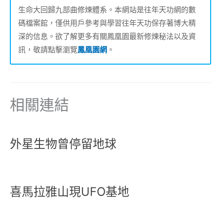
生命大回歸九部曲修煉體系。本網站是往年天功網的數
碼檔案館，僅供用戶參考與學習往年天功保存著博大精
深的信息。欲了解更多有關鳳凰園最新修煉秘法以及資
訊，敬請點擊瀏覽
鳳凰園網
。
相關連結
外星生物曾停留地球
喜馬拉雅山現UFO基地