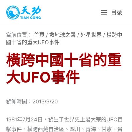
跳
目录
至
主
要
當前位置：
首頁
/
救地球之聲
/
外星世界
/
橫跨中
國十省的重大UFO事件
內
容
橫跨中國十省的重
大UFO事件
發佈時間：2013/9/20
1981年7月24日，發生了世界史上最大宗的UFO目
擊事件。橫跨西藏自治區、四川、青海、甘肅、貴