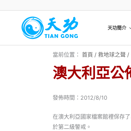
跳
至
主
天功簡介
要
內
當前位置：
首頁
/
救地球之聲
/
容
澳大利亞公
發佈時間：2012/8/10
在澳大利亞國家檔案館裡保存了
於第二級警戒。