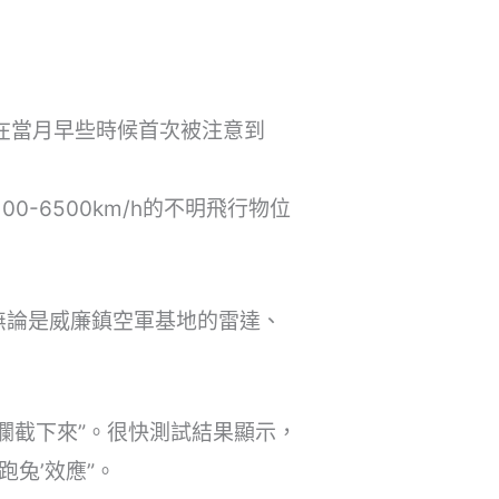
” 在當月早些時候首次被注意到
0-6500km/h的不明飛行物位
無論是威廉鎮空軍基地的雷達、
攔截下來”。很快測試結果顯示，
兔’效應”。