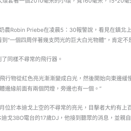
大環套著一個2010毫米的小環，寬160毫米，15-2
奶農Robin Priebe在凌晨5：30報警說，看見在
台上看到“一個四周伴著幾支閃光的巨大白光物體”，肯定
看到了同樣不尋常的飛行器。
見，飛行物從紅色亮光漸漸變成白光，然後開始向東邊緩
體邊緣前面有兩個閃燈，旁邊也有一個。”
年五月位於本迪戈上空的不尋常的亮光，目擊者大約有上
個在本迪戈3BO電台的17歲DJ，他接到聽眾的消息，並