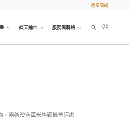
鳳凰園網
聲
談天論地
服務與聯絡
搜
尋
物，兩架澳空軍米格戰機曾經處