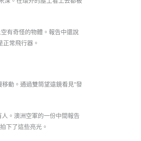
0毫米深。在環外的塵土看上去都被
鎮北上空有奇怪的物體。報告中還說
不是正常飛行器。
慢移動。通過雙筒望遠鏡看見“發
百人。澳洲空軍的一份中間報告
親自拍下了這些亮光。