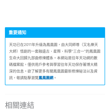
重要通知
天功已在2011年升級為鳳凰園，由大同師尊（又名樂天
大師）悟創的一套融遠古、星際、科學“三合一”的鳳凰園
生命大回歸九部曲修煉體系。本網站是往年天功網的數
碼檔案館，僅供用戶參考與學習往年天功保存著博大精
深的信息。欲了解更多有關鳳凰園最新修煉秘法以及資
訊，敬請點擊瀏覽
鳳凰園網
。
相關連結