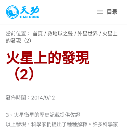
跳
目录
至
主
要
當前位置：
首頁
/
救地球之聲
/
外星世界
/
火星上
的發現（2）
內
容
火星上的發現
（2）
發佈時間：2014/9/12
3、火星衛星的歷史記載提供佐證
以上發現，科學家們提出了種種解釋。許多科學家