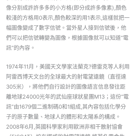
像分割成許許多多的小方格(即分成許多像素),顏色
較淺的方格用0表示,顏色較深的用1表示,這樣就把一
幅圖像變成了數字信號。當外星人接到信號後，他
們可以把信號轉變為圖像，根據圖像就可以知道“電
訊”的內容。
1974年11月，美國天文學家法蘭克?德雷克等人利用
阿雷西博天文台的全球最大的射電望遠鏡（直徑達
305米），將他們自行設計的圖像語言信息發往距
離地球24000光年的武仙座球狀星團M13；這份“電
訊”由1679個二進制碼0和1組成,其內容包括化學分
子的原子數量、地球人的體形和太陽系的構成。
2008年6月,英國科學家利用歐洲非相干散射協會