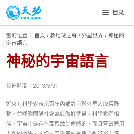
跳
目录
至
主
要
當前位置：
首頁
/
救地球之聲
/
外星世界
/
神秘的
宇宙語言
內
容
神秘的宇宙語言
發佈時間：2013/5/31
近來有科學家表示百年內或許可與外星人取得聯
繫，並呼籲國際社會為此做好準備。科學家們相
信，宇宙中是存在高智慧生命體的，而且嘗試著用
人類的數學、圖像、音樂等語言與之進行單向溝