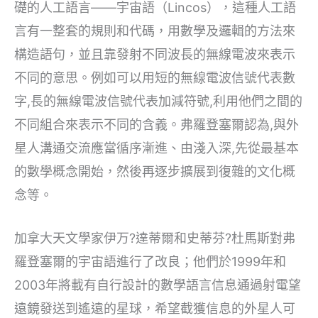
礎的人工語言——宇宙語（Lincos），這種人工語
言有一整套的規則和代碼，用數學及邏輯的方法來
構造語句，並且靠發射不同波長的無線電波來表示
不同的意思。例如可以用短的無線電波信號代表數
字,長的無線電波信號代表加減符號,利用他們之間的
不同組合來表示不同的含義。弗羅登塞爾認為,與外
星人溝通交流應當循序漸進、由淺入深,先從最基本
的數學概念開始，然後再逐步擴展到復雜的文化概
念等。
加拿大天文學家伊万?達蒂爾和史蒂芬?杜馬斯對弗
羅登塞爾的宇宙語進行了改良；他們於1999年和
2003年將載有自行設計的數學語言信息通過射電望
遠鏡發送到遙遠的星球，希望截獲信息的外星人可