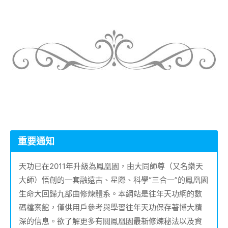
重要通知
天功已在2011年升級為鳳凰園，由大同師尊（又名樂天
大師）悟創的一套融遠古、星際、科學“三合一”的鳳凰園
生命大回歸九部曲修煉體系。本網站是往年天功網的數
碼檔案館，僅供用戶參考與學習往年天功保存著博大精
深的信息。欲了解更多有關鳳凰園最新修煉秘法以及資