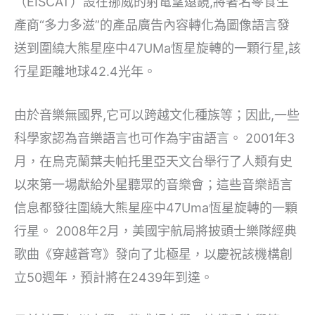
（EISCAT）設在挪威的射電望遠鏡,將著名零食生
產商“多力多滋”的產品廣告內容轉化為圖像語言發
送到圍繞大熊星座中47UMa恆星旋轉的一顆行星,該
行星距離地球42.4光年。
由於音樂無國界,它可以跨越文化種族等；因此,一些
科學家認為音樂語言也可作為宇宙語言。 2001年3
月，在烏克蘭葉夫帕托里亞天文台舉行了人類有史
以來第一場獻給外星聽眾的音樂會；這些音樂語言
信息都發往圍繞大熊星座中47Uma恆星旋轉的一顆
行星。 2008年2月，美國宇航局將披頭士樂隊經典
歌曲《穿越蒼穹》發向了北極星，以慶祝該機構創
立50週年，預計將在2439年到達。