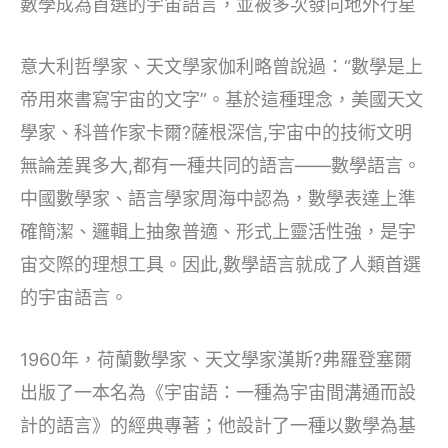
數學成為首選的宇宙語言，並被多次發向地外行星
意大利哲學家、天文學家伽利略曾說過：“數學是上
帝用來書寫宇宙的文字”。基於這種理念，美國天文
學家、科普作家卡爾?薩根深信,宇宙中的技術文明
無論差異多大,都有一種共同的語言——數學語言。
中國數學家、語言學家周海中認為，數學表達上準
確簡潔、邏輯上抽象普適、形式上靈活性強，是宇
宙交際的理想工具。因此,數學語言就成了人類首選
的宇宙語言。
1960年，荷蘭數學家、天文學家漢斯?弗羅登塞爾
出版了一本名為《宇宙語：一種為宇宙間溝通而設
計的語言》的經典專著；他設計了一種以數學為基