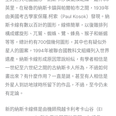
英里，在秘魯的納斯卡鎮與帕爾帕市之間，1939年
由美國考古學家保羅.柯索（Paul Kosok）發現。納
斯卡線有數以百計的圖形，線條簡單，以復雜排列
構成螺旋形、兀鷲、蜘蛛、鷺、蜂鳥、猴子和蜥蜴
等等，總計約有700個幾何圖形，其中也有疑似外
星人的圖案，1994年被聯合國教科文組織列入世界
遺產。納斯卡線形成原因眾說紛紜，有學者相信是
一世紀至六世紀之間的古納斯卡人所為，不過如何
畫出來？有什麼作用？一直是謎。甚至有人相信是
外星人到訪地球時所留下的作品，不過，至今仍未
有定論。
新的納斯卡線條是由機師飛越卡利考卡山谷（El