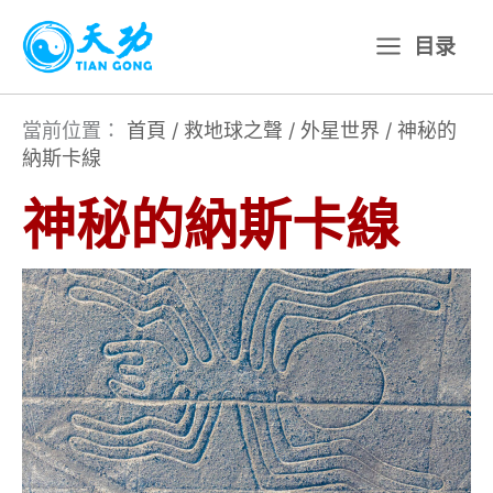
跳
目录
至
主
要
當前位置：
首頁
/
救地球之聲
/
外星世界
/
神秘的
納斯卡線
內
容
神秘的納斯卡線