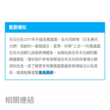
重要通知
天功已在2011年升級為鳳凰園，由大同師尊（又名樂天
大師）悟創的一套融遠古、星際、科學“三合一”的鳳凰園
生命大回歸九部曲修煉體系。本網站是往年天功網的數
碼檔案館，僅供用戶參考與學習往年天功保存著博大精
深的信息。欲了解更多有關鳳凰園最新修煉秘法以及資
訊，敬請點擊瀏覽
鳳凰園網
。
相關連結