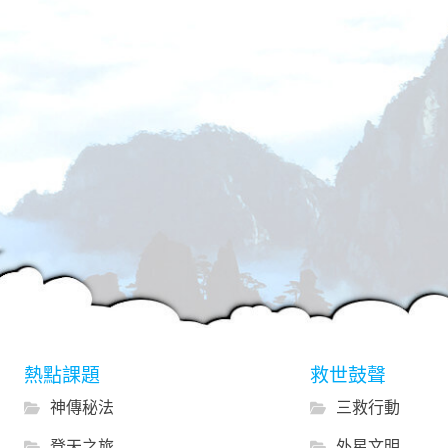
熱點課題
救世鼓聲
神傳秘法
三救行動
登天之旅
外星文明