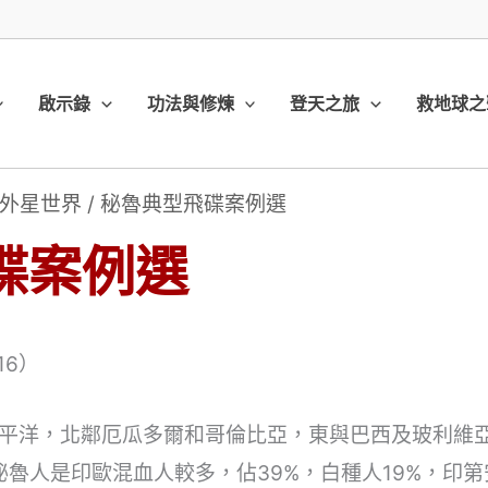
啟示錄
功法與修煉
登天之旅
救地球之
外星世界
/
秘魯典型飛碟案例選
碟案例選
16）
平洋，北鄰厄瓜多爾和哥倫比亞，東與巴西及玻利維亞接
秘魯人是印歐混血人較多，佔39%，白種人19%，印第