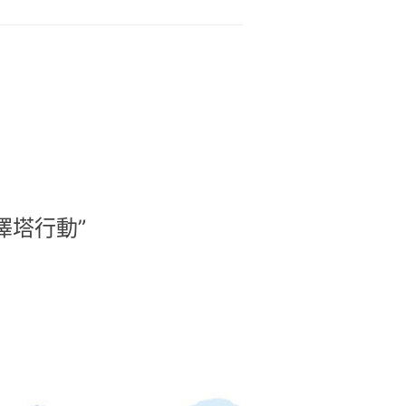
澤塔行動”