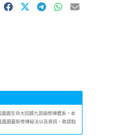
的鳳凰園生命大回歸九部曲修煉體系。本
鳳凰園最新修煉秘法以及資訊，敬請點