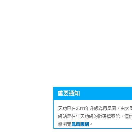
重要通知
天功已在2011年升級為鳳凰園，由
網站是往年天功網的數碼檔案館，僅
擊瀏覽
鳳凰園網
。