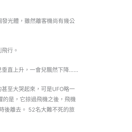
個發光體，雖然離客機尚有幾公
列飛行。
兒垂直上升，一會兒飄然下降……
甚至大哭起來，可是UFO略一
懼的是，它掠過飛機之後，飛機
後離去。 52名大難不死的旅