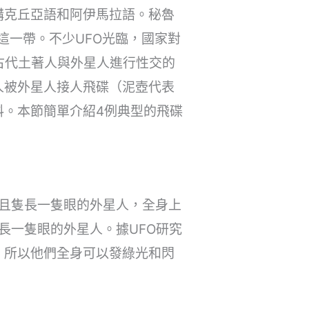
講克丘亞語和阿伊馬拉語。秘魯
這一帶。不少UFO光臨，國家對
古代土著人與外星人進行性交的
人被外星人接人飛碟（泥壺代表
料。本節簡單介紹4例典型的飛碟
紋且隻長一隻眼的外星人，全身上
長一隻眼的外星人。據UFO研究
，所以他們全身可以發綠光和閃