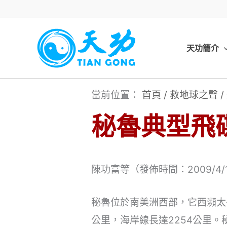
跳
至
主
天功簡介
要
內
當前位置：
首頁
/
救地球之聲
/
容
秘魯典型飛
陳功富等（發佈時間：2009/4/
秘魯位於南美洲西部，它西瀕太
公里，海岸線長達2254公里。