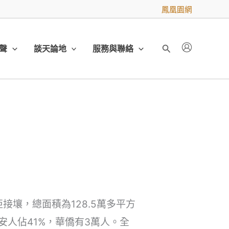
鳳凰園網
聲
談天論地
服務與聯絡
搜
尋
壤，總面積為128.5萬多平方
安人佔41%，華僑有3萬人。全