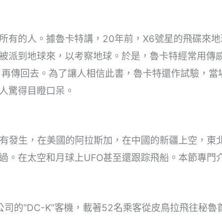
所有的人。據魯卡特講，20年前，X6號星的飛碟來
被派到地球來，以考察地球。於是，魯卡特經常用傳
，再傳回去。為了讓人相信此書，魯卡特還作試驗，當
人驚得目瞪口呆。
時有發生，在美國的阿拉斯加，在中國的新疆上空，東
過。在太空和月球上UFO甚至還跟踪飛船。本節專門
空公司的“DC-K”客機，載著52名乘客從皮鳥拉飛往秘