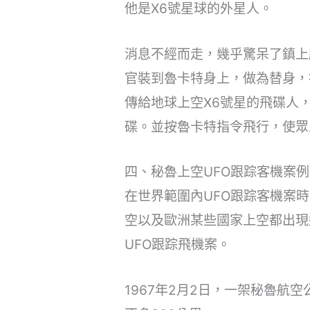
他是X6號星球的外星人。
消息不經而走，幾乎驚呆了鎮上
官裝到魯卡特身上，做為替身，
傳給地球上空X6號星的飛碟人
碟。並按魯卡特指令飛行，使眾
四、秘魯上空UFO跟踪客機案例
在世界範圍內UFO跟踪客機案
空以及歐洲某些國家上空都出現
UFO跟踪飛機案。
1967年2月2日，一架秘魯航