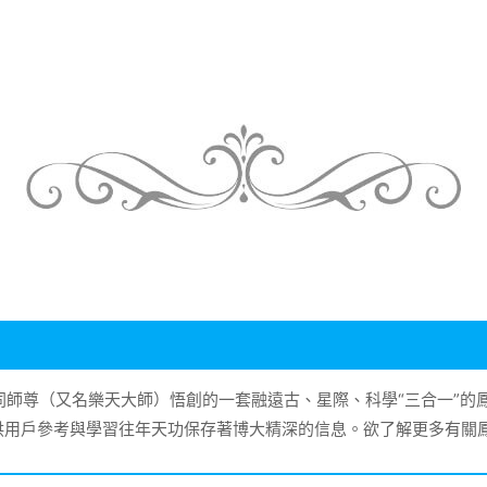
大同師尊（又名樂天大師）悟創的一套融遠古、星際、科學“三合一”
供用戶參考與學習往年天功保存著博大精深的信息。欲了解更多有關