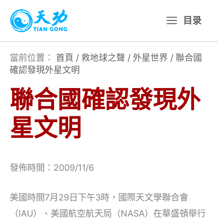
跳
目录
至
主
要
當前位置：
首頁
/
救地球之聲
/
外星世界
/
聯合國
確認發現外星文明
內
容
聯合國確認發現外
星文明
發佈時間：2009/11/6
美國時間7月29日下午3時，國際天文學聯合會
（IAU）、美國航空航天局（NASA）在華盛頓舉行