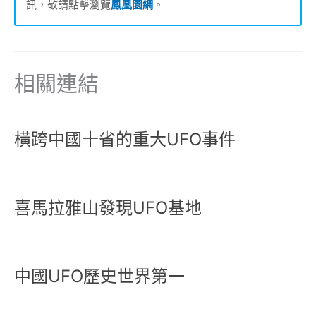
訊，敬請點擊瀏覽
鳳凰園網
。
相關連結
橫跨中國十省的重大UFO事件
喜馬拉雅山發現UFO基地
中國UFO歷史世界第一