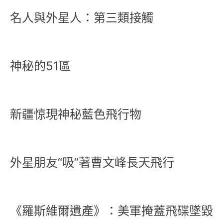
名人與外星人：第三類接觸
神秘的51區
新疆惊現神秘藍色飛行物
外星朋友“吸”著曹文峰長天飛行
《羅斯維爾遺產》：美軍掩蓋飛碟墜毀