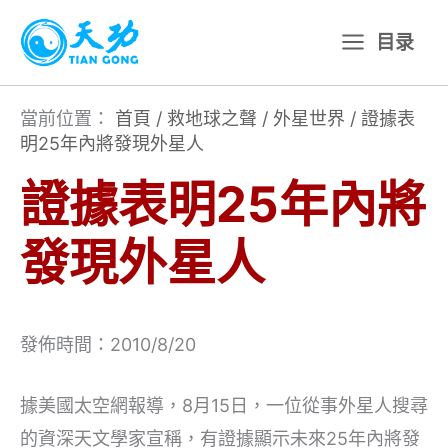
跳
目录
至
主
要
當前位置：
首頁
/
救地球之聲
/
外星世界
/
證據表
明25年內將發現外星人
內
容
證據表明25年內將
發現外星人
發佈時間：2010/8/20
據美國太空網報導，8月15日，一位從事外星人搜尋
的資深天文學家宣稱，有證據顯示未來25年內將發