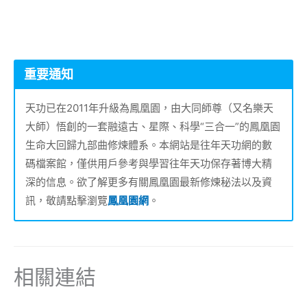
重要通知
天功已在2011年升級為鳳凰園，由大同師尊（又名樂天
大師）悟創的一套融遠古、星際、科學“三合一”的鳳凰園
生命大回歸九部曲修煉體系。本網站是往年天功網的數
碼檔案館，僅供用戶參考與學習往年天功保存著博大精
深的信息。欲了解更多有關鳳凰園最新修煉秘法以及資
訊，敬請點擊瀏覽
鳳凰園網
。
相關連結