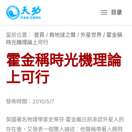
跳
目录
至
主
要
當前位置：
首頁
/
救地球之聲
/
外星世界
/
霍金稱
時光機理論上可行
內
容
霍金稱時光機理論
上可行
發佈時間：2010/5/7
英國著名物理學家史蒂芬·霍金繼日前承認外星人的
存在後，又發表一個驚人論述：他聲稱帶著人類飛