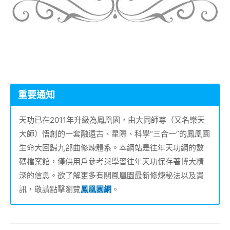
重要通知
天功已在2011年升級為鳳凰園，由大同師尊（又名樂天
大師）悟創的一套融遠古、星際、科學“三合一”的鳳凰園
生命大回歸九部曲修煉體系。本網站是往年天功網的數
碼檔案館，僅供用戶參考與學習往年天功保存著博大精
深的信息。欲了解更多有關鳳凰園最新修煉秘法以及資
訊，敬請點擊瀏覽
鳳凰園網
。