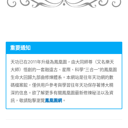
重要通知
天功已在2011年升級為鳳凰園，由大同師尊（又名樂天
大師）悟創的一套融遠古、星際、科學“三合一”的鳳凰園
生命大回歸九部曲修煉體系。本網站是往年天功網的數
碼檔案館，僅供用戶參考與學習往年天功保存著博大精
深的信息。欲了解更多有關鳳凰園最新修煉秘法以及資
訊，敬請點擊瀏覽
鳳凰園網
。