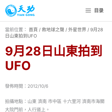
跳
目录
至
主
要
當前位置：
首頁
/
救地球之聲
/
外星世界
/
9月28
日山東拍到UFO
內
容
9月28日山東拍到
UFO
發佈時間：2012/10/6
拍攝地點：山東 濟南 市中區 十六里河 濟南市海關
大院門前，人行道上。