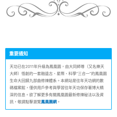
重要通知
天功已在2011年升級為鳳凰園，由大同師尊（又名樂天
大師）悟創的一套融遠古、星際、科學“三合一”的鳳凰園
生命大回歸九部曲修煉體系。本網站是往年天功網的數
碼檔案館，僅供用戶參考與學習往年天功保存著博大精
深的信息。欲了解更多有關鳳凰園最新修煉秘法以及資
訊，敬請點擊瀏覽
鳳凰園網
。