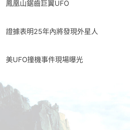
鳳凰山鋸齒巨翼UFO
證據表明25年內將發現外星人
美UFO撞機事件現場曝光