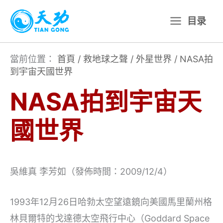
跳
目录
至
主
要
當前位置：
首頁
/
救地球之聲
/
外星世界
/
NASA拍
到宇宙天國世界
內
容
NASA拍到宇宙天
國世界
吳維真 李芳如（發佈時間：2009/12/4）
1993年12月26日哈勃太空望遠鏡向美國馬里蘭州格
林貝爾特的戈達德太空飛行中心（Goddard Space