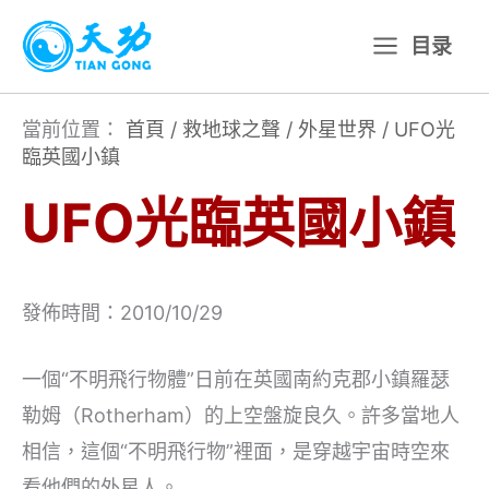
跳
目录
至
主
要
當前位置：
首頁
/
救地球之聲
/
外星世界
/
UFO光
臨英國小鎮
內
容
UFO光臨英國小鎮
發佈時間：2010/10/29
一個“不明飛行物體”日前在英國南約克郡小鎮羅瑟
勒姆（Rotherham）的上空盤旋良久。許多當地人
相信，這個“不明飛行物”裡面，是穿越宇宙時空來
看他們的外星人。