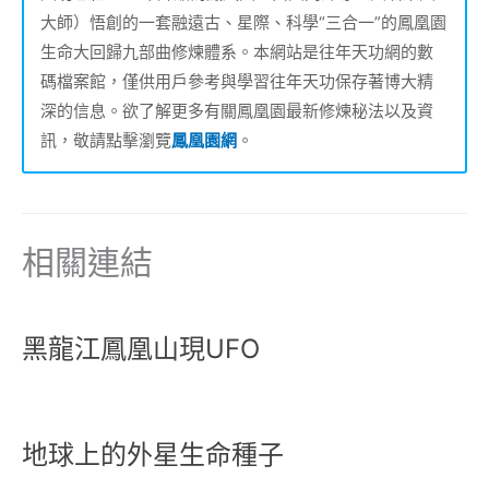
大師）悟創的一套融遠古、星際、科學“三合一”的鳳凰園
生命大回歸九部曲修煉體系。本網站是往年天功網的數
碼檔案館，僅供用戶參考與學習往年天功保存著博大精
深的信息。欲了解更多有關鳳凰園最新修煉秘法以及資
訊，敬請點擊瀏覽
鳳凰園網
。
相關連結
黑龍江鳳凰山現UFO
地球上的外星生命種子