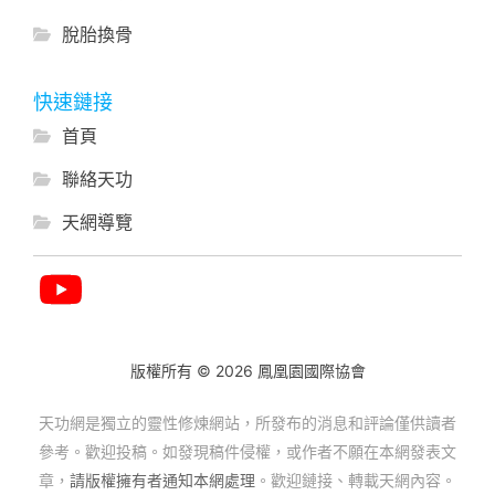
脫胎換骨
快速鏈接
首頁
聯絡天功
天網導覽
版權所有 © 2026 鳳凰園國際協會
天功網是獨立的靈性修煉網站，所發布的消息和評論僅供讀者
參考。歡迎投稿。如發現稿件侵權，或作者不願在本網發表文
章，
請版權擁有者通知本網處理
。歡迎鏈接、轉載天網內容。