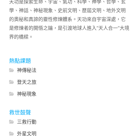
天功是探索生命、宇宙、氣功、科學、神學、哲學、玄
學、神話、神秘現象、史前文明、歷屆文明、地外文明
的奧秘和真諦的靈性修煉體系。天功來自宇宙深處，它
是修煉者的開悟之鑰，是引渡地球人進入“天人合一”大境
界的橋樑。
熱點課題
神傳秘法
登天之旅
神秘現象
救世鼓聲
三救行動
外星文明