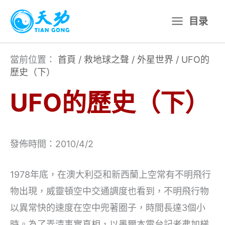
跳
目录
至
主
要
當前位置：
首頁
/
救地球之聲
/
外星世界
/
UFO的
歷史（下）
內
容
UFO的歷史（下）
發佈時間：2010/4/2
1978年底，在澳大利亞和新西蘭上空常有不明飛行
物出現，威靈頓空中交通調度也看到，不明飛行物
以異常快的速度在空中兜著圈子，時間長達3個小
時。為了弄清事實真相，以墨爾本電台記者弗加梯