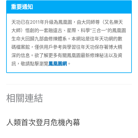
重要通知
天功已在2011年升級為鳳凰園，由大同師尊（又名樂天
大師）悟創的一套融遠古、星際、科學“三合一”的鳳凰園
生命大回歸九部曲修煉體系。本網站是往年天功網的數
碼檔案館，僅供用戶參考與學習往年天功保存著博大精
深的信息。欲了解更多有關鳳凰園最新修煉秘法以及資
訊，敬請點擊瀏覽
鳳凰園網
。
相關連結
人類首次登月危機內幕