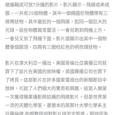
被編輯成可放7分鐘的影片。影片顯示，飛碟成串成
簇，一共有25個物體，其中一個橢圓形物體帶有三
條帶狀物，其中最近的一個飛碟，如同一個巨大的
光球。這些物體異常靈活，一會兒跑到飛機上方，
一會兒又到了飛機下面。影片還顯示出其中一個物
體像個圓頂，四周有三圈桔紅色的明亮環狀物。
影片在澳大利亞一播出，美國哥倫比亞廣播公司就
買下了該片在美國的放映權，英國廣播公司也買下
了拷貝。這部影片在許多國家電視台的新聞節目中
放映，引起了人們極大的驚奇和興趣。這是人類第
一次獲得職業攝影師拍攝的飛碟影片。但是世界第
一流的天體化學家，墨爾本的英那什大學化學系主
任羅納德·布朗教授卻對影片持否定態度，堅持認為