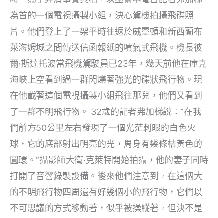
為首的一個電視攝製小組，決心駕機拍攝飛碟照
片。他們登上了一架平時往返於威靈頓和新西蘭布
萊海姆城之間傳送信函報紙的噴氣式飛機。機長彼
爾·斯達托波當飛機駕駛員已23年，幾天前他在庫克
海峽上空看到過一群閃爍著強光的碟狀飛行物。現
在他載著這個電視攝製小組飛往那兒，他們又看到
了一群不明飛行物。 32歲的記者弗加梯說：“在我
們前方50公里左右發現了一個光茫刺眼的白色火
球，它的底部射出明亮的光，周身有幾條桔黃色的
圓環。”攝影師大衛·克萊特開始拍攝，他的妻子同時
打開了音響錄製設備。後來他們注意到，在這個大
的不明飛行物四周還有好幾個小的飛行物，它們以
不可思議的方式移動著，似乎被操縱著，但決不是