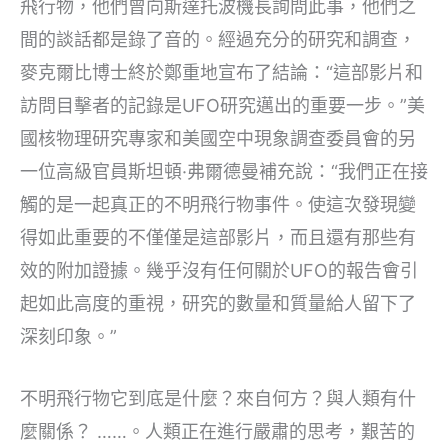
飛行物，他們曾向斯達托波機長詢問此事，他們之
間的談話都是錄了音的。經過充分的研究和調查，
麥克爾比博士終於鄭重地宣布了結論：“這部影片和
訪問目擊者的記錄是UFO研究邁出的重要一步。”美
國核物理研究專家和美國空中現象調查委員會的另
一位高級官員斯坦頓·弗爾德曼補充說：“我們正在接
觸的是一起真正的不明飛行物事件。使這次發現變
得如此重要的不僅僅是這部影片，而且還有那些有
效的附加證據。幾乎沒有任何關於UFO的報告會引
起如此高度的重視，研究的數量和質量給人留下了
深刻印象。”
不明飛行物它到底是什麼？來自何方？與人類有什
麼關係？ ……。人類正在進行嚴肅的思考，艱苦的