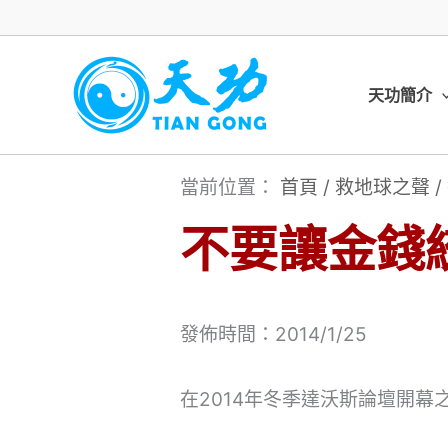
跳
至
主
天功簡介
要
內
當前位置：
首頁
/
救地球之聲
/
容
不要讓金錢
發佈時間：2014/1/25
在2014年冬季達沃斯論壇開