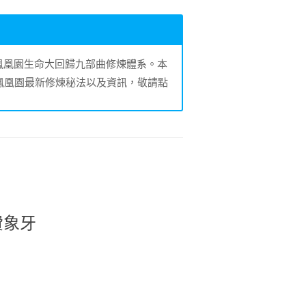
的鳳凰園生命大回歸九部曲修煉體系。本
鳳凰園最新修煉秘法以及資訊，敬請點
費象牙