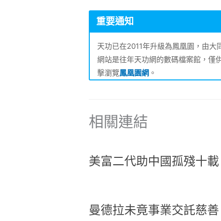
重要通知
天功已在2011年升級為鳳凰園，由
網站是往年天功網的數碼檔案館，僅
擊瀏覽
鳳凰園網
。
相關連結
美富二代助中國孤殘十載
曼德拉未竟事業交託慈善