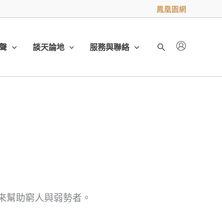
鳳凰園網
聲
談天論地
服務與聯絡
搜
尋
，來幫助窮人與弱勢者。