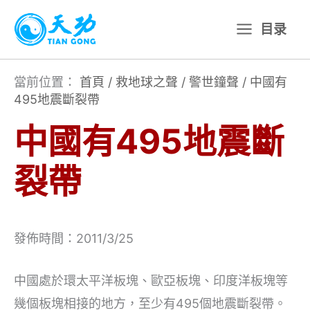
跳
目录
至
主
要
當前位置：
首頁
/
救地球之聲
/
警世鐘聲
/
中國有
495地震斷裂帶
內
容
中國有495地震斷
裂帶
發佈時間：2011/3/25
中國處於環太平洋板塊、歐亞板塊、印度洋板塊等
幾個板塊相接的地方，至少有495個地震斷裂帶。