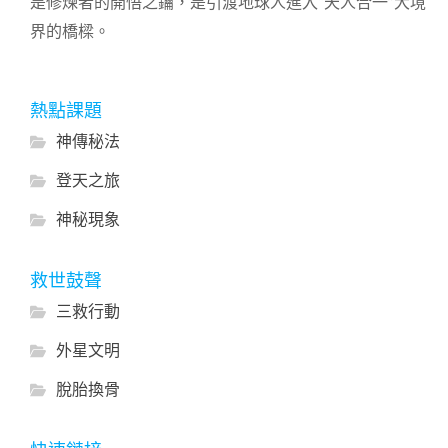
是修煉者的開悟之鑰，是引渡地球人進入“天人合一”大境
界的橋樑。
熱點課題
神傳秘法
登天之旅
神秘現象
救世鼓聲
三救行動
外星文明
脫胎換骨