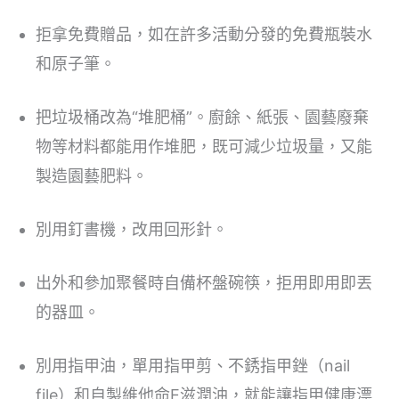
拒拿免費贈品，如在許多活動分發的免費瓶裝水
和原子筆。
把垃圾桶改為“堆肥桶”。廚餘、紙張、園藝廢棄
物等材料都能用作堆肥，既可減少垃圾量，又能
製造園藝肥料。
別用釘書機，改用回形針。
出外和參加聚餐時自備杯盤碗筷，拒用即用即丟
的器皿。
別用指甲油，單用指甲剪、不銹指甲銼（nail
file）和自製維他命E滋潤油，就能讓指甲健康漂