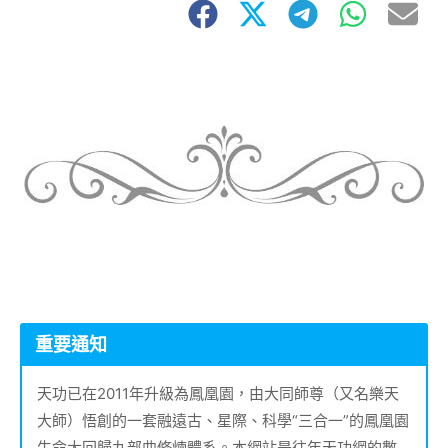
重要通知
天功已在2011年升級為鳳凰園，由大同師尊（又名樂天
大師）悟創的一套融遠古、星際、科學“三合一”的鳳凰園
生命大回歸九部曲修煉體系。本網站是往年天功網的數