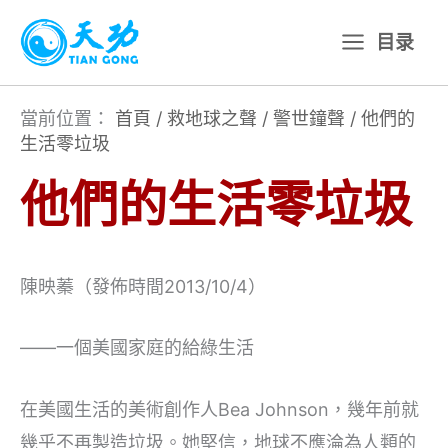
跳
目录
至
主
要
當前位置：
首頁
/
救地球之聲
/
警世鐘聲
/
他們的
生活零垃圾
內
容
他們的生活零垃圾
陳映蓁（發佈時間2013/10/4）
——一個美國家庭的給綠生活
在美國生活的美術創作人Bea Johnson，幾年前就
幾乎不再製造垃圾。她堅信，地球不應淪為人類的