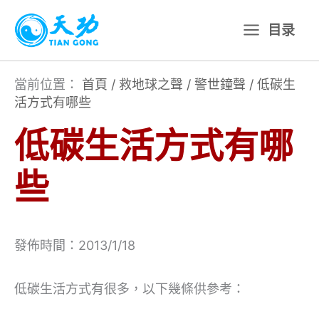
跳
目录
至
主
要
當前位置：
首頁
/
救地球之聲
/
警世鐘聲
/
低碳生
活方式有哪些
內
容
低碳生活方式有哪
些
發佈時間：2013/1/18
低碳生活方式有很多，以下幾條供參考：